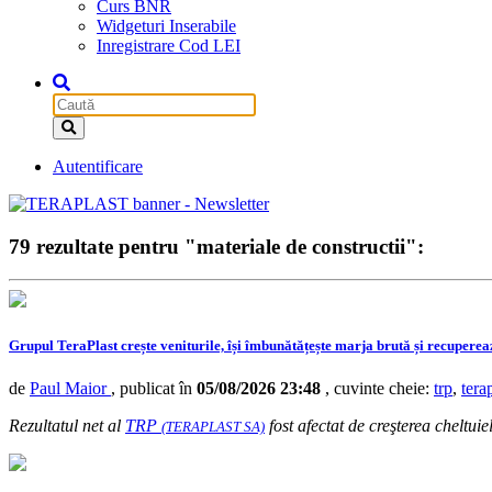
Curs BNR
Widgeturi Inserabile
Inregistrare Cod LEI
Autentificare
79 rezultate pentru "materiale de constructii":
Grupul TeraPlast crește veniturile, își îmbunătățește marja brută și recuperea
de
Paul Maior
, publicat în
05/08/2026 23:48
, cuvinte cheie:
trp
,
tera
Rezultatul net al
TRP
fost afectat de creşterea cheltuie
(TERAPLAST SA)