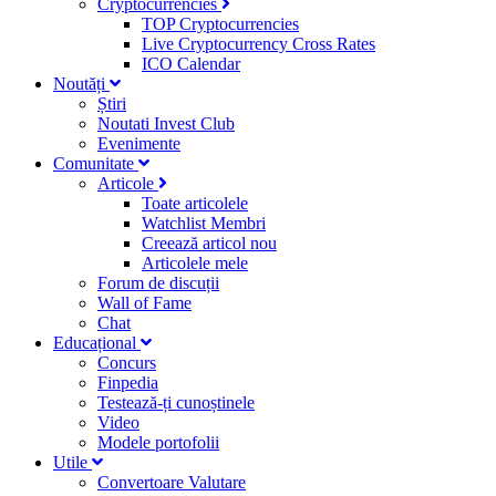
Cryptocurrencies
TOP Cryptocurrencies
Live Cryptocurrency Cross Rates
ICO Calendar
Noutăți
Știri
Noutati Invest Club
Evenimente
Comunitate
Articole
Toate articolele
Watchlist Membri
Creează articol nou
Articolele mele
Forum de discuții
Wall of Fame
Chat
Educațional
Concurs
Finpedia
Testează-ți cunoștinele
Video
Modele portofolii
Utile
Convertoare Valutare