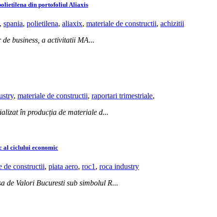
olietilena din portofoliul Aliaxis
,
spania
,
polietilena
,
aliaxix
,
materiale de constructii
,
achizitii
 de business, a activitatii MA...
ustry
,
materiale de constructii
,
raportari trimestriale
,
ializat în producția de materiale d...
 al ciclului economic
e de constructii
,
piata aero
,
roc1
,
roca industry
rsa de Valori Bucuresti sub simbolul R...