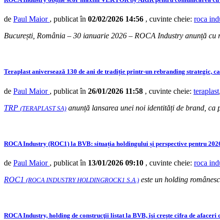
de
Paul Maior
, publicat în
02/02/2026 14:56
, cuvinte cheie:
roca ind
București, România – 30 ianuarie 2026 – ROCA Industry anunță cu m
Teraplast aniversează 130 de ani de tradiție printr-un rebranding strategic, c
de
Paul Maior
, publicat în
26/01/2026 11:58
, cuvinte cheie:
teraplast
TRP
anunță lansarea unei noi identități de brand, ca 
(TERAPLAST SA)
ROCA Industry (ROC1) la BVB: situația holdingului și perspective pentru 2026, 
de
Paul Maior
, publicat în
13/01/2026 09:10
, cuvinte cheie:
roca ind
ROC1
este un holding românesc s
(ROCA INDUSTRY HOLDINGROCK1 S.A.)
ROCA Industry, holding de construcţii listat la BVB, îşi creşte cifra de afaceri