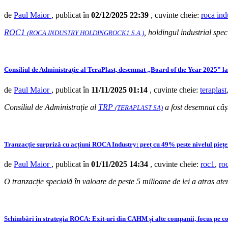
de
Paul Maior
, publicat în
02/12/2025 22:39
, cuvinte cheie:
roca ind
ROC1
, holdingul industrial spec
(ROCA INDUSTRY HOLDINGROCK1 S.A.)
Consiliul de Administrație al TeraPlast, desemnat „Board of the Year 2025” 
de
Paul Maior
, publicat în
11/11/2025 01:14
, cuvinte cheie:
teraplast
Consiliul de Administrație al
TRP
a fost desemnat câșt
(TERAPLAST SA)
Tranzacție surpriză cu acțiuni ROCA Industry: preț cu 49% peste nivelul piețe
de
Paul Maior
, publicat în
01/11/2025 14:34
, cuvinte cheie:
roc1
,
ro
O tranzacție specială în valoare de peste 5 milioane de lei a atras atenț
Schimbări în strategia ROCA: Exit-uri din CAHM și alte companii, focus pe co