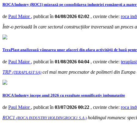
ROCA Industry (ROC1) mizează pe consolidarea industriei românești a materia
de
Paul Maior
, publicat în
04/08/2026 02:02
, cuvinte cheie:
roca ind
Într-o perioadă în care sectorul construcțiilor traversează un proces
TeraPlast analizează vânzarea unor afaceri din afara activității de bază pentr
de
Paul Maior
, publicat în
01/08/2026 04:04
, cuvinte cheie:
teraplast
TRP
cel mai mare procesator de polimeri din Europa d
(TERAPLAST SA)
ROCA Industry incepe anul 2026 cu rezultate semnificativ imbunatatite
de
Paul Maior
, publicat în
03/07/2026 00:22
, cuvinte cheie:
roca ind
ROC1
holdingul romanesc special
(ROCA INDUSTRY HOLDINGROCK1 S.A.)