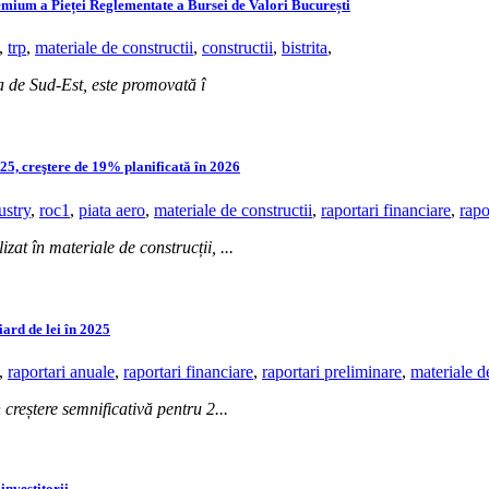
remium a Pieței Reglementate a Bursei de Valori București
,
trp
,
materiale de constructii
,
constructii
,
bistrita
,
 de Sud-Est, este promovată î
025, creştere de 19% planificată în 2026
ustry
,
roc1
,
piata aero
,
materiale de constructii
,
raportari financiare
,
rapo
izat în materiale de construcții, ...
ard de lei în 2025
,
raportari anuale
,
raportari financiare
,
raportari preliminare
,
materiale d
 creștere semnificativă pentru 2...
nvestitorii