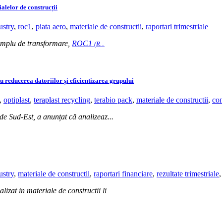
lelor de construcții
ustry
,
roc1
,
piata aero
,
materiale de constructii
,
raportari trimestriale
 amplu de transformare,
ROC1
(R...
u reducerea datoriilor și eficientizarea grupului
,
optiplast
,
teraplast recycling
,
terabio pack
,
materiale de constructii
,
con
e Sud-Est, a anunțat că analizeaz...
ustry
,
materiale de constructii
,
raportari financiare
,
rezultate trimestriale
izat in materiale de constructii li