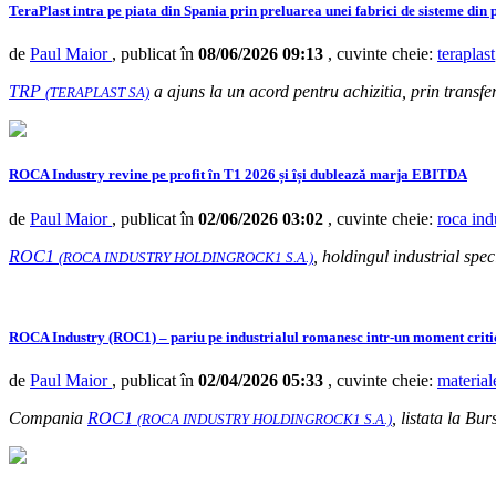
TeraPlast intra pe piata din Spania prin preluarea unei fabrici de sisteme din p
de
Paul Maior
, publicat în
08/06/2026 09:13
, cuvinte cheie:
teraplast
TRP
a ajuns la un acord pentru achizitia, prin transfer
(TERAPLAST SA)
ROCA Industry revine pe profit în T1 2026 și își dublează marja EBITDA
de
Paul Maior
, publicat în
02/06/2026 03:02
, cuvinte cheie:
roca ind
ROC1
, holdingul industrial spec
(ROCA INDUSTRY HOLDINGROCK1 S.A.)
ROCA Industry (ROC1) – pariu pe industrialul romanesc intr-un moment critic
de
Paul Maior
, publicat în
02/04/2026 05:33
, cuvinte cheie:
material
Compania
ROC1
, listata la Bu
(ROCA INDUSTRY HOLDINGROCK1 S.A.)