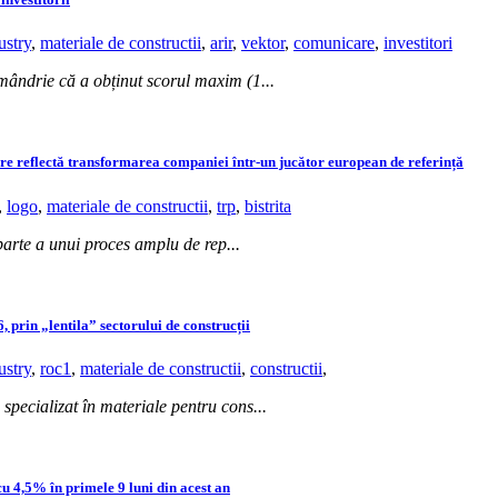
ustry
,
materiale de constructii
,
arir
,
vektor
,
comunicare
,
investitori
ândrie că a obținut scorul maxim (1...
are reflectă transformarea companiei într-un jucător european de referință
,
logo
,
materiale de constructii
,
trp
,
bistrita
parte a unui proces amplu de rep...
prin „lentila” sectorului de construcții
ustry
,
roc1
,
materiale de constructii
,
constructii
,
pecializat în materiale pentru cons...
 cu 4,5% în primele 9 luni din acest an