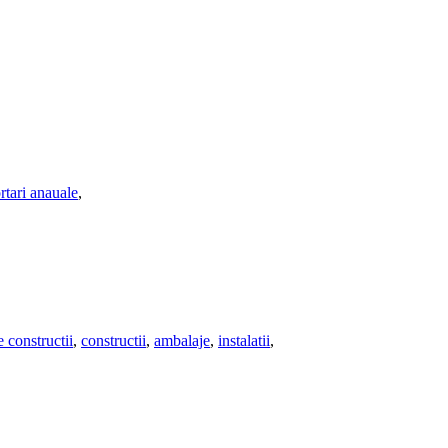
rtari anauale
,
e constructii
,
constructii
,
ambalaje
,
instalatii
,