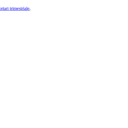
rtari trimestriale
,