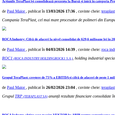
Acțiunile TeraPlast își consolidează prezența la Bursă și intră în categoria P
de
Paul Maior
, publicat în
13/03/2026 17:36
, cuvinte cheie:
teraplast
Compania TeraPlast, cel mai mare procesator de polimeri din Europa
ROCA Industry: Cifră de afaceri la nivel consolidat de 629,6 milioane lei în 2
de
Paul Maior
, publicat în
04/03/2026 14:39
, cuvinte cheie:
roca ind
ROC1
, holding industrial special
(ROCA INDUSTRY HOLDINGROCK1 S.A.)
Grupul TeraPlast: creștere de 75% a EBITDA și cifră de afaceri de peste 1 mili
de
Paul Maior
, publicat în
26/02/2026 23:04
, cuvinte cheie:
teraplast
Grupul
TRP
anunță rezultate financiare consolidate în
(TERAPLAST SA)
ROCA Industry obține scor maxim VEKTOR by ARIR pentru comunicarea cu i