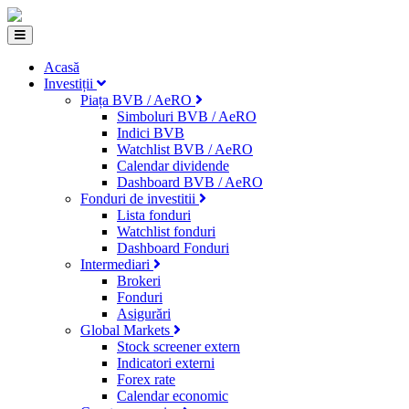
Acasă
Investiții
Piața BVB / AeRO
Simboluri BVB / AeRO
Indici BVB
Watchlist BVB / AeRO
Calendar dividende
Dashboard BVB / AeRO
Fonduri de investitii
Lista fonduri
Watchlist fonduri
Dashboard Fonduri
Intermediari
Brokeri
Fonduri
Asigurări
Global Markets
Stock screener extern
Indicatori externi
Forex rate
Calendar economic