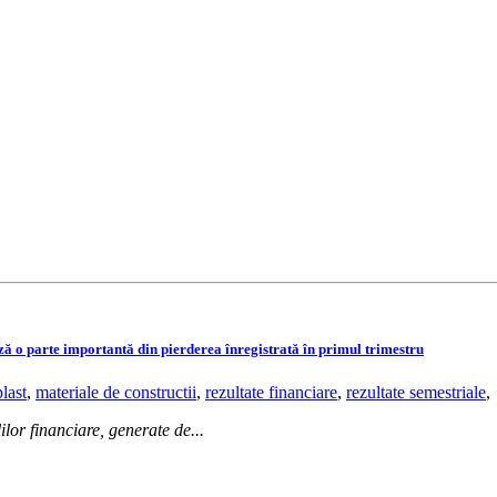
ză o parte importantă din pierderea înregistrată în primul trimestru
plast
,
materiale de constructii
,
rezultate financiare
,
rezultate semestriale
,
lilor financiare, generate de...