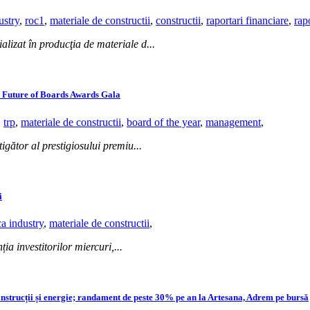
ustry
,
roc1
,
materiale de constructii
,
constructii
,
raportari financiare
,
rapo
ializat în producţia de materiale d...
la Future of Boards Awards Gala
,
trp
,
materiale de constructii
,
board of the year
,
management
,
igător al prestigiosului premiu...
i
ca industry
,
materiale de constructii
,
ia investitorilor miercuri,...
nstrucții și energie; randament de peste 30% pe an la Artesana, Adrem pe bursă