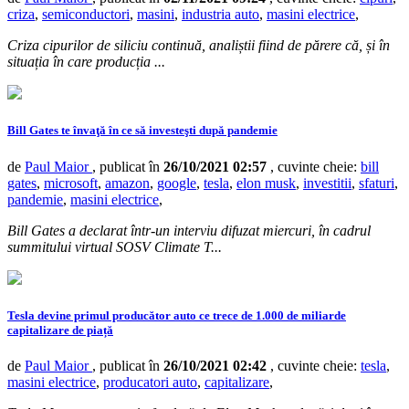
criza
,
semiconductori
,
masini
,
industria auto
,
masini electrice
,
Criza cipurilor de siliciu continuă, analiștii fiind de părere că, și în
situația în care producția ...
Bill Gates te învaţă în ce să investeşti după pandemie
de
Paul Maior
, publicat în
26/10/2021 02:57
, cuvinte cheie:
bill
gates
,
microsoft
,
amazon
,
google
,
tesla
,
elon musk
,
investitii
,
sfaturi
,
pandemie
,
masini electrice
,
Bill Gates a declarat într-un interviu difuzat miercuri, în cadrul
summitului virtual SOSV Climate T...
Tesla devine primul producător auto ce trece de 1.000 de miliarde
capitalizare de piață
de
Paul Maior
, publicat în
26/10/2021 02:42
, cuvinte cheie:
tesla
,
masini electrice
,
producatori auto
,
capitalizare
,