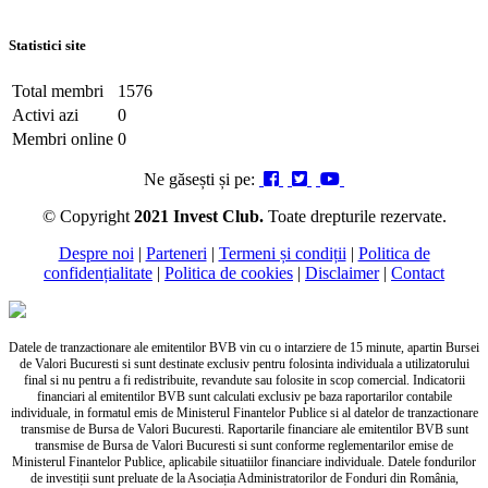
Statistici site
Total membri
1576
Activi azi
0
Membri online
0
Ne găsești și pe:
© Copyright
2021 Invest Club.
Toate drepturile rezervate.
Despre noi
|
Parteneri
|
Termeni și condiții
|
Politica de
confidențialitate
|
Politica de cookies
|
Disclaimer
|
Contact
Datele de tranzactionare ale emitentilor BVB vin cu o intarziere de 15 minute, apartin Bursei
de Valori Bucuresti si sunt destinate exclusiv pentru folosinta individuala a utilizatorului
final si nu pentru a fi redistribuite, revandute sau folosite in scop comercial. Indicatorii
financiari al emitentilor BVB sunt calculati exclusiv pe baza raportarilor contabile
individuale, in formatul emis de Ministerul Finantelor Publice si al datelor de tranzactionare
transmise de Bursa de Valori Bucuresti. Raportarile financiare ale emitentilor BVB sunt
transmise de Bursa de Valori Bucuresti si sunt conforme reglementarilor emise de
Ministerul Finantelor Publice, aplicabile situatiilor financiare individuale. Datele fondurilor
de investiții sunt preluate de la Asociația Administratorilor de Fonduri din România,