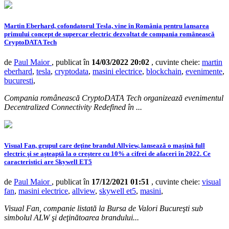
Martin Eberhard, cofondatorul Tesla, vine în România pentru lansarea
primului concept de supercar electric dezvoltat de compania românească
CryptoDATA Tech
de
Paul Maior
, publicat în
14/03/2022 20:02
, cuvinte cheie:
martin
eberhard
,
tesla
,
cryptodata
,
masini electrice
,
blockchain
,
evenimente
,
bucuresti
,
Compania românească CryptoDATA Tech organizează evenimentul
Decentralized Connectivity Redefined în ...
Visual Fan, grupul care deţine brandul Allview, lansează o maşină full
electric şi se aşteaptă la o creştere cu 10% a cifrei de afaceri în 2022. Ce
caracteristici are Skywell ET5
de
Paul Maior
, publicat în
17/12/2021 01:51
, cuvinte cheie:
visual
fan
,
masini electrice
,
allview
,
skywell et5
,
masini
,
Visual Fan, companie listată la Bursa de Valori Bucureşti sub
simbolul ALW şi deţinătoarea brandului...