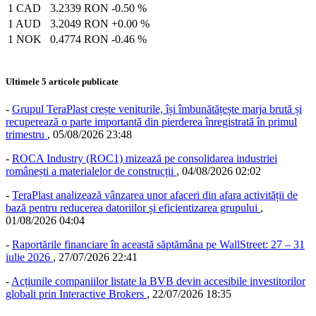
1 CAD
3.2339 RON
-0.50 %
1 AUD
3.2049 RON
+0.00 %
1 NOK
0.4774 RON
-0.46 %
Ultimele 5 articole publicate
-
Grupul TeraPlast crește veniturile, își îmbunătățește marja brută și
recuperează o parte importantă din pierderea înregistrată în primul
trimestru
,
05/08/2026 23:48
-
ROCA Industry (ROC1) mizează pe consolidarea industriei
românești a materialelor de construcții
,
04/08/2026 02:02
-
TeraPlast analizează vânzarea unor afaceri din afara activității de
bază pentru reducerea datoriilor și eficientizarea grupului
,
01/08/2026 04:04
-
Raportările financiare în această săptămâna pe WallStreet: 27 – 31
iulie 2026
,
27/07/2026 22:41
-
Acțiunile companiilor listate la BVB devin accesibile investitorilor
globali prin Interactive Brokers
,
22/07/2026 18:35