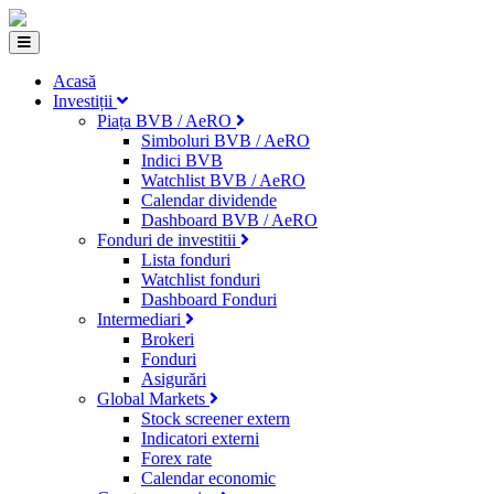
Acasă
Investiții
Piața BVB / AeRO
Simboluri BVB / AeRO
Indici BVB
Watchlist BVB / AeRO
Calendar dividende
Dashboard BVB / AeRO
Fonduri de investitii
Lista fonduri
Watchlist fonduri
Dashboard Fonduri
Intermediari
Brokeri
Fonduri
Asigurări
Global Markets
Stock screener extern
Indicatori externi
Forex rate
Calendar economic