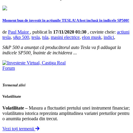
Moment bun de investit în acțiunile TESLA! A fost inclusă în indicele SP500!
de
Paul Maior
, publicat în
17/11/2020 01:30
, cuvinte cheie:
actiuni
tesla
,
s&p 500
,
tesla
,
tsla
,
masini electrice
,
elon musk
,
indici
,
S&P 500 a anunțat că producătorul auto Tesla va fi adăugat la
indicele SP500, înainte de inchiderea ...
Forum
Termenul zilei
Volatilitate
Volatilitate
–
Masura a fluctuatiei pretului unei instrument financiar;
volatilitatea istorica reprezinta amplitudinea variatei preturilor pentru
o anumita perioada din trecut.
Vezi toți termenii