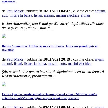
urmează?
de
Paul Maior
, publicat în
16/11/2021 04:47
, cuvinte cheie:
actiuni
,
auto
,
listare la bursa
,
listari
,
masini
,
masini electrice
,
rivian
Rivian Automotive, nou listată pe WallStreet, după câteva zile bune
de creșteri, este cea mai mare c...
Rivian Automotive: IPO uriaș în sectorul auto: Iată cum și unde poți să
investești
de
Paul Maior
, publicat în
10/11/2021 20:19
, cuvinte cheie:
rivian
,
actiuni
,
listari
,
listare la bursa
,
masini
,
auto
,
masini electrice
,
Știri senzaționale pentru investitori săptămâna aceasta: nu doar că
Rivian Automotive, producătorul ...
Criza cipurilor va afecta industria auto și anul viitor - NIO livrează în
octombrie cu 65% mai puține mașini decât în septembrie
de
Paul Maior
, publicat în
02/11/2021 09:24
, cuvinte cheie:
cipuri
,