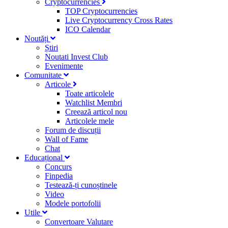
Cryptocurrencies
TOP Cryptocurrencies
Live Cryptocurrency Cross Rates
ICO Calendar
Noutăți
Știri
Noutati Invest Club
Evenimente
Comunitate
Articole
Toate articolele
Watchlist Membri
Creează articol nou
Articolele mele
Forum de discuții
Wall of Fame
Chat
Educațional
Concurs
Finpedia
Testează-ți cunoștinele
Video
Modele portofolii
Utile
Convertoare Valutare