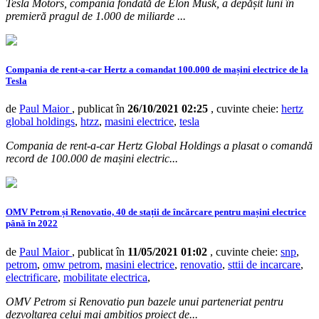
Tesla Motors, compania fondată de Elon Musk, a depășit luni în
premieră pragul de 1.000 de miliarde ...
Compania de rent-a-car Hertz a comandat 100.000 de mașini electrice de la
Tesla
de
Paul Maior
, publicat în
26/10/2021 02:25
, cuvinte cheie:
hertz
global holdings
,
htzz
,
masini electrice
,
tesla
Compania de rent-a-car Hertz Global Holdings a plasat o comandă
record de 100.000 de mașini electric...
OMV Petrom și Renovatio, 40 de stații de încărcare pentru mașini electrice
până în 2022
de
Paul Maior
, publicat în
11/05/2021 01:02
, cuvinte cheie:
snp
,
petrom
,
omw petrom
,
masini electrice
,
renovatio
,
sttii de incarcare
,
electrificare
,
mobilitate electrica
,
OMV Petrom si Renovatio pun bazele unui parteneriat pentru
dezvoltarea celui mai ambitios proiect de...