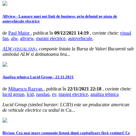
Allview - Lansare unei noi linii de business, prin debutul pe piata de
autovehicule electrice
de
Paul Maior
, publicat în
09/12/2021 14:19
, cuvinte cheie:
visual
fan
,
alw
,
allview
,
masini electrice
,
autovehicule
,
ALW
, companie listata la Bursa de Valori Bucuresti sub
(VISUAL FAN)
simbolul ALW si detinatoarea bra...
Analiza tehnica Lucid Group - 22.11.2021
de
Mihaescu Razvan
, publicat în
22/11/2021 22:18
, cuvinte cheie:
lucid group
,
lcid
,
nasdaq
,
ev
,
masini electrice
,
analiza tehnica
Lucid Group (simbol bursier: LCID) este un producator american
de vehicule electrice cu sediul in Ca...
Rivian: Cea mai mare companie listată după capitalizare fără venituri! Ce