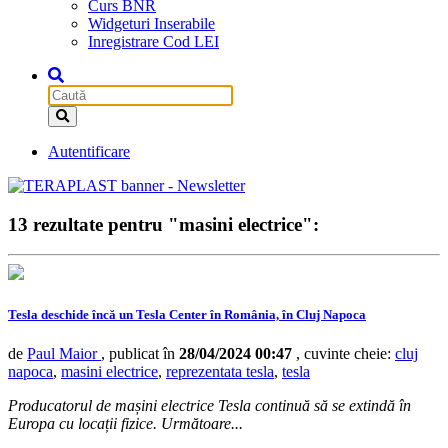
Curs BNR
Widgeturi Inserabile
Inregistrare Cod LEI
Autentificare
13 rezultate pentru "masini electrice":
Tesla deschide încă un Tesla Center în România, în Cluj Napoca
de
Paul Maior
, publicat în
28/04/2024 00:47
, cuvinte cheie:
cluj
napoca
,
masini electrice
,
reprezentata tesla
,
tesla
Producatorul de mașini electrice Tesla continuă să se extindă în
Europa cu locații fizice. Următoare...