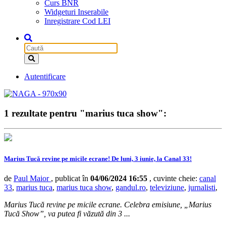
Curs BNR
Widgeturi Inserabile
Inregistrare Cod LEI
Autentificare
1 rezultate pentru "marius tuca show":
Marius Tucă revine pe micile ecrane! De luni, 3 iunie, la Canal 33!
de
Paul Maior
, publicat în
04/06/2024 16:55
, cuvinte cheie:
canal
33
,
marius tuca
,
marius tuca show
,
gandul.ro
,
televiziune
,
jurnalisti
,
Marius Tucă revine pe micile ecrane. Celebra emisiune, „Marius
Tucă Show”, va putea fi văzută din 3 ...