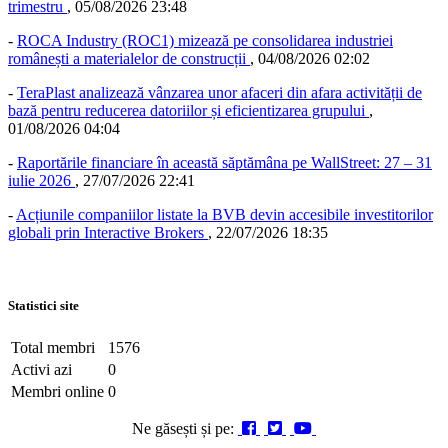
trimestru
,
05/08/2026 23:48
-
ROCA Industry (ROC1) mizează pe consolidarea industriei
românești a materialelor de construcții
,
04/08/2026 02:02
-
TeraPlast analizează vânzarea unor afaceri din afara activității de
bază pentru reducerea datoriilor și eficientizarea grupului
,
01/08/2026 04:04
-
Raportările financiare în această săptămâna pe WallStreet: 27 – 31
iulie 2026
,
27/07/2026 22:41
-
Acțiunile companiilor listate la BVB devin accesibile investitorilor
globali prin Interactive Brokers
,
22/07/2026 18:35
Statistici site
Total membri
1576
Activi azi
0
Membri online
0
Ne găsești și pe: