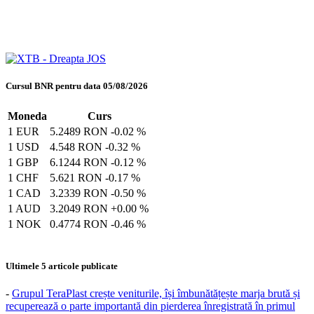
Cursul BNR pentru data 05/08/2026
Moneda
Curs
1 EUR
5.2489 RON
-0.02 %
1 USD
4.548 RON
-0.32 %
1 GBP
6.1244 RON
-0.12 %
1 CHF
5.621 RON
-0.17 %
1 CAD
3.2339 RON
-0.50 %
1 AUD
3.2049 RON
+0.00 %
1 NOK
0.4774 RON
-0.46 %
Ultimele 5 articole publicate
-
Grupul TeraPlast crește veniturile, își îmbunătățește marja brută și
recuperează o parte importantă din pierderea înregistrată în primul