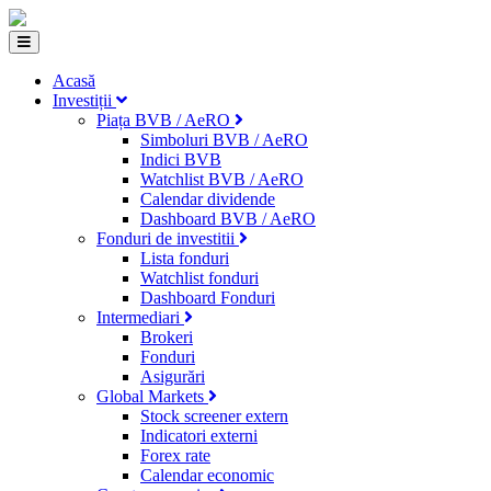
Acasă
Investiții
Piața BVB / AeRO
Simboluri BVB / AeRO
Indici BVB
Watchlist BVB / AeRO
Calendar dividende
Dashboard BVB / AeRO
Fonduri de investitii
Lista fonduri
Watchlist fonduri
Dashboard Fonduri
Intermediari
Brokeri
Fonduri
Asigurări
Global Markets
Stock screener extern
Indicatori externi
Forex rate
Calendar economic