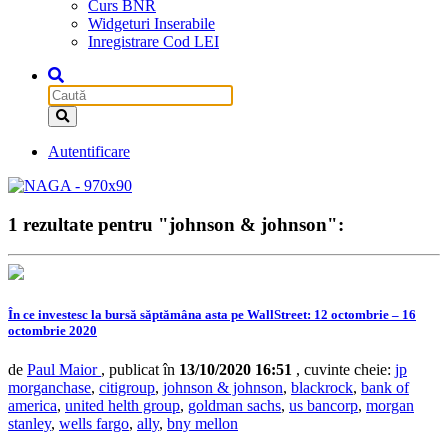
Curs BNR
Widgeturi Inserabile
Inregistrare Cod LEI
Autentificare
1 rezultate pentru "johnson & johnson":
În ce investesc la bursă săptămâna asta pe WallStreet: 12 octombrie – 16
octombrie 2020
de
Paul Maior
, publicat în
13/10/2020 16:51
, cuvinte cheie:
jp
morganchase
,
citigroup
,
johnson & johnson
,
blackrock
,
bank of
america
,
united helth group
,
goldman sachs
,
us bancorp
,
morgan
stanley
,
wells fargo
,
ally
,
bny mellon