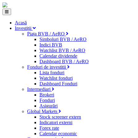
Acasă
Investiții
Piața BVB / AeRO
Simboluri BVB / AeRO
Indici BVB
Watchlist BVB / AeRO
Calendar dividende
Dashboard BVB / AeRO
Fonduri de investitii
Lista fonduri
Watchlist fonduri
Dashboard Fonduri
Intermediari
Brokeri
Fonduri
Asigurări
Global Markets
Stock screener extern
Indicatori externi
Forex rate
Calendar economic