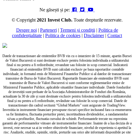
Ne găsești și pe:
© Copyright
2021 Invest Club.
Toate drepturile rezervate.
Despre noi
|
Parteneri
|
Termeni și condiții
|
Politica de
confidențialitate
|
Politica de cookies
|
Disclaimer
|
Contact
Datele de tranzactionare ale emitentilor BVB vin cu o intarziere de 15 minute, apartin Bursei
de Valori Bucuresti si sunt destinate exclusiv pentru folosinta individuala a utilizatorului
final si nu pentru a fi redistribuite, revandute sau folosite in scop comercial. Indicatorii
financiari al emitentilor BVB sunt calculati exclusiv pe baza raportarilor contabile
individuale, in formatul emis de Ministerul Finantelor Publice si al datelor de tranzactionare
transmise de Bursa de Valori Bucuresti. Raportarile financiare ale emitentilor BVB sunt
transmise de Bursa de Valori Bucuresti si sunt conforme reglementarilor emise de
Ministerul Finantelor Publice, aplicabile situatiilor financiare individuale. Datele fondurilor
de investiții sunt preluate de la Asociația Administratorilor de Fonduri din România,
actualizate la 30 de zile și sunt destinate exclusiv pentru folositea individuală a utilizatorului
final și nu pentru a fi redistribuite, revândute sau folosite în scop comercial. Datele de
tranzactionare din cadrul sectiunii “Global Markets” sunt asigurate de TradingView.
Investitia in instrumente financiare presupune riscuri specifice incluzand fara ca enumerarea
sa fie limitativa, fluctuatia preturilor pietei, incertitudinea dividendelor, a randamentelor
si/sau a profiturilor, fluctuatia cursului de schimb. Performantele trecute nu reprezinta
garantii ale performantelor viitoare ale instrumentelor financiare. Inainte de a lua decizia de a
investi, este necesar sa ai in vedere obiectivele financiare, nivelul de experienta si apetitul la
risc. Analizele, studiile, opiniile, stirile, preturile sau orice alte informatii disponibile pe site