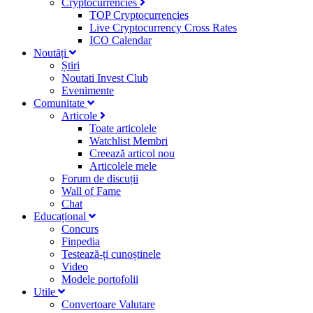
Cryptocurrencies
TOP Cryptocurrencies
Live Cryptocurrency Cross Rates
ICO Calendar
Noutăți
Știri
Noutati Invest Club
Evenimente
Comunitate
Articole
Toate articolele
Watchlist Membri
Creează articol nou
Articolele mele
Forum de discuții
Wall of Fame
Chat
Educațional
Concurs
Finpedia
Testează-ți cunoștinele
Video
Modele portofolii
Utile
Convertoare Valutare