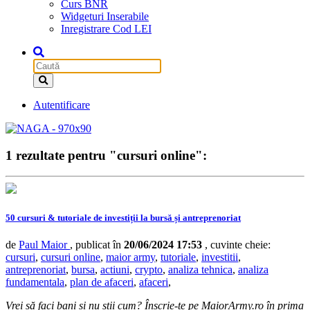
Curs BNR
Widgeturi Inserabile
Inregistrare Cod LEI
Autentificare
1 rezultate pentru "cursuri online":
50 cursuri & tutoriale de investiții la bursă și antreprenoriat
de
Paul Maior
, publicat în
20/06/2024 17:53
, cuvinte cheie:
cursuri
,
cursuri online
,
maior army
,
tutoriale
,
investitii
,
antreprenoriat
,
bursa
,
actiuni
,
crypto
,
analiza tehnica
,
analiza
fundamentala
,
plan de afaceri
,
afaceri
,
Vrei să faci bani și nu știi cum? Înscrie-te pe MaiorArmy.ro în prima