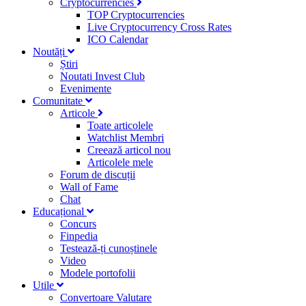
Cryptocurrencies
TOP Cryptocurrencies
Live Cryptocurrency Cross Rates
ICO Calendar
Noutăți
Știri
Noutati Invest Club
Evenimente
Comunitate
Articole
Toate articolele
Watchlist Membri
Creează articol nou
Articolele mele
Forum de discuții
Wall of Fame
Chat
Educațional
Concurs
Finpedia
Testează-ți cunoștinele
Video
Modele portofolii
Utile
Convertoare Valutare