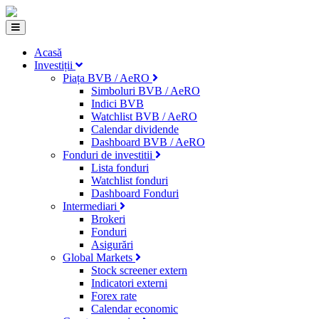
Acasă
Investiții
Piața BVB / AeRO
Simboluri BVB / AeRO
Indici BVB
Watchlist BVB / AeRO
Calendar dividende
Dashboard BVB / AeRO
Fonduri de investitii
Lista fonduri
Watchlist fonduri
Dashboard Fonduri
Intermediari
Brokeri
Fonduri
Asigurări
Global Markets
Stock screener extern
Indicatori externi
Forex rate
Calendar economic