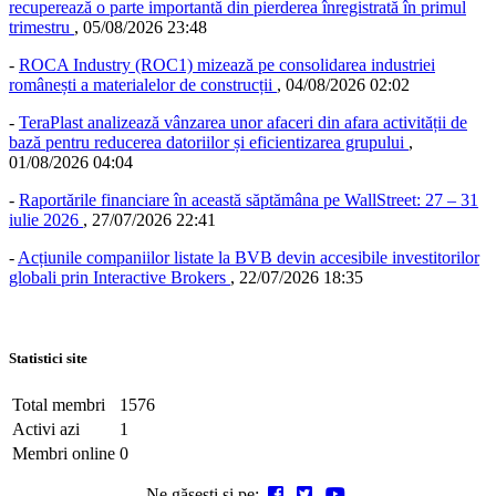
recuperează o parte importantă din pierderea înregistrată în primul
trimestru
,
05/08/2026 23:48
-
ROCA Industry (ROC1) mizează pe consolidarea industriei
românești a materialelor de construcții
,
04/08/2026 02:02
-
TeraPlast analizează vânzarea unor afaceri din afara activității de
bază pentru reducerea datoriilor și eficientizarea grupului
,
01/08/2026 04:04
-
Raportările financiare în această săptămâna pe WallStreet: 27 – 31
iulie 2026
,
27/07/2026 22:41
-
Acțiunile companiilor listate la BVB devin accesibile investitorilor
globali prin Interactive Brokers
,
22/07/2026 18:35
Statistici site
Total membri
1576
Activi azi
1
Membri online
0
Ne găsești și pe: