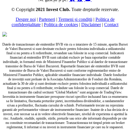
© Copyright
2021 Invest Club.
Toate drepturile rezervate.
Despre noi
|
Parteneri
|
Termeni și condiții
|
Politica de
confidențialitate
|
Politica de cookies
|
Disclaimer
|
Contact
Datele de tranzactionare ale emitentilor BVB vin cu o intarziere de 15 minute, apartin Bursei
de Valori Bucuresti si sunt destinate exclusiv pentru folosinta individuala a utilizatorului
final si nu pentru a fi redistribuite, revandute sau folosite in scop comercial. Indicatorii
financiari al emitentilor BVB sunt calculati exclusiv pe baza raportarilor contabile
individuale, in formatul emis de Ministerul Finantelor Publice si al datelor de tranzactionare
transmise de Bursa de Valori Bucuresti. Raportarile financiare ale emitentilor BVB sunt
transmise de Bursa de Valori Bucuresti si sunt conforme reglementarilor emise de
Ministerul Finantelor Publice, aplicabile situatiilor financiare individuale. Datele fondurilor
de investiții sunt preluate de la Asociația Administratorilor de Fonduri din România,
actualizate la 30 de zile și sunt destinate exclusiv pentru folositea individuală a utilizatorului
final și nu pentru a fi redistribuite, revândute sau folosite în scop comercial. Datele de
tranzactionare din cadrul sectiunii “Global Markets” sunt asigurate de TradingView.
Investitia in instrumente financiare presupune riscuri specifice incluzand fara ca enumerarea
sa fie limitativa, fluctuatia preturilor pietei, incertitudinea dividendelor, a randamentelor
si/sau a profiturilor, fluctuatia cursului de schimb. Performantele trecute nu reprezinta
garantii ale performantelor viitoare ale instrumentelor financiare. Inainte de a lua decizia de a
investi, este necesar sa ai in vedere obiectivele financiare, nivelul de experienta si apetitul la
risc. Analizele, studiile, opiniile, stirile, preturile sau orice alte informatii disponibile pe site
nu constituie recomandari de tranzactionare. Tranzactioneaza tot timpul printr-un broker
reglementat, fi informat si nu investi in instrumente financiare pe care nu le stapanesti.