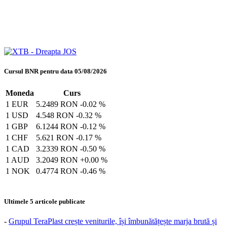
Cursul BNR pentru data 05/08/2026
Moneda
Curs
1 EUR
5.2489 RON
-0.02 %
1 USD
4.548 RON
-0.32 %
1 GBP
6.1244 RON
-0.12 %
1 CHF
5.621 RON
-0.17 %
1 CAD
3.2339 RON
-0.50 %
1 AUD
3.2049 RON
+0.00 %
1 NOK
0.4774 RON
-0.46 %
Ultimele 5 articole publicate
-
Grupul TeraPlast crește veniturile, își îmbunătățește marja brută și