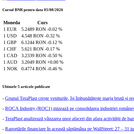
Cursul BNR pentru data 05/08/2026
Moneda
Curs
1 EUR
5.2489 RON
-0.02 %
1 USD
4.548 RON
-0.32 %
1 GBP
6.1244 RON
-0.12 %
1 CHF
5.621 RON
-0.17 %
1 CAD
3.2339 RON
-0.50 %
1 AUD
3.2049 RON
+0.00 %
1 NOK
0.4774 RON
-0.46 %
Ultimele 5 articole publicate
-
Grupul TeraPlast crește veniturile, își îmbunătățește marja brută și r
-
ROCA Industry (ROC1) mizează pe consolidarea industriei românești
-
TeraPlast analizează vânzarea unor afaceri din afara activității de baz
-
Raportările financiare în această săptămâna pe WallStreet: 27 – 31 i