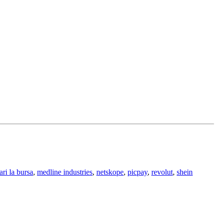
tari la bursa
,
medline industries
,
netskope
,
picpay
,
revolut
,
shein