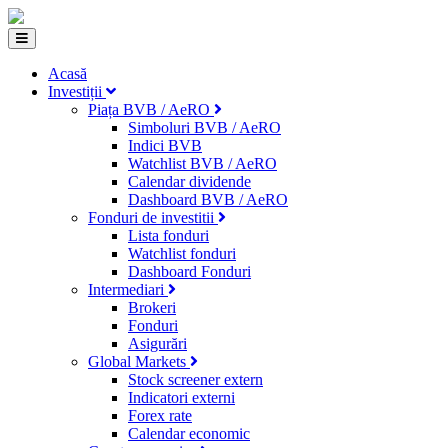
Acasă
Investiții
Piața BVB / AeRO
Simboluri BVB / AeRO
Indici BVB
Watchlist BVB / AeRO
Calendar dividende
Dashboard BVB / AeRO
Fonduri de investitii
Lista fonduri
Watchlist fonduri
Dashboard Fonduri
Intermediari
Brokeri
Fonduri
Asigurări
Global Markets
Stock screener extern
Indicatori externi
Forex rate
Calendar economic