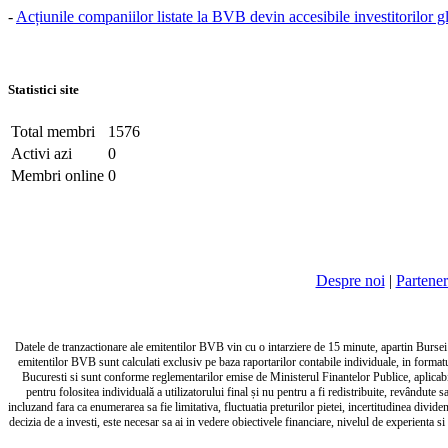
-
Acțiunile companiilor listate la BVB devin accesibile investitorilor g
Statistici site
Total membri
1576
Activi azi
0
Membri online
0
Despre noi
|
Partener
Datele de tranzactionare ale emitentilor BVB vin cu o intarziere de 15 minute, apartin Bursei de
emitentilor BVB sunt calculati exclusiv pe baza raportarilor contabile individuale, in forma
Bucuresti si sunt conforme reglementarilor emise de Ministerul Finantelor Publice, aplicabile
pentru folositea individuală a utilizatorului final și nu pentru a fi redistribuite, revândut
incluzand fara ca enumerarea sa fie limitativa, fluctuatia preturilor pietei, incertitudinea divid
decizia de a investi, este necesar sa ai in vedere obiectivele financiare, nivelul de experienta si