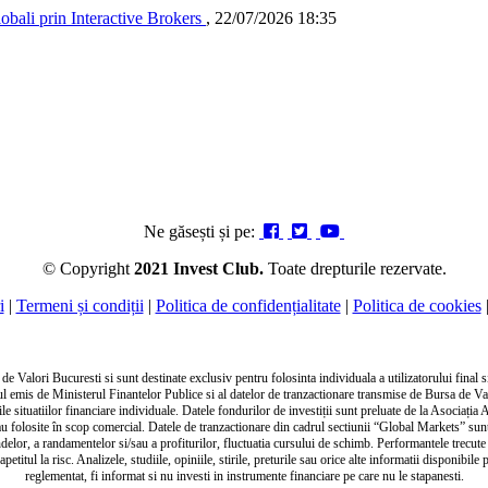
lobali prin Interactive Brokers
,
22/07/2026 18:35
Ne găsești și pe:
© Copyright
2021 Invest Club.
Toate drepturile rezervate.
i
|
Termeni și condiții
|
Politica de confidențialitate
|
Politica de cookies
 Valori Bucuresti si sunt destinate exclusiv pentru folosinta individuala a utilizatorului final si 
tul emis de Ministerul Finantelor Publice si al datelor de tranzactionare transmise de Bursa de V
 situatiilor financiare individuale. Datele fondurilor de investiții sunt preluate de la Asociația 
e sau folosite în scop comercial. Datele de tranzactionare din cadrul sectiunii “Global Markets” s
endelor, a randamentelor si/sau a profiturilor, fluctuatia cursului de schimb. Performantele trecute
 apetitul la risc. Analizele, studiile, opiniile, stirile, preturile sau orice alte informatii disponib
reglementat, fi informat si nu investi in instrumente financiare pe care nu le stapanesti.