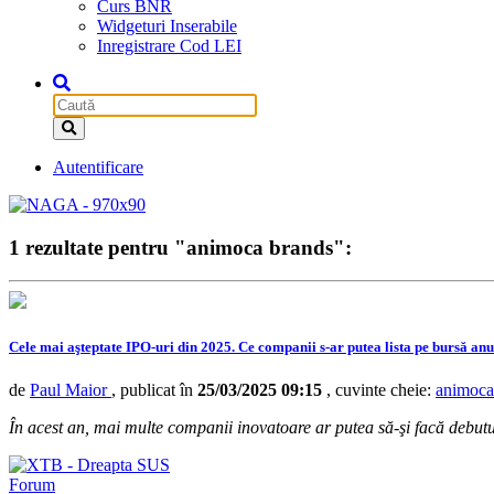
Curs BNR
Widgeturi Inserabile
Inregistrare Cod LEI
Autentificare
1 rezultate pentru "animoca brands":
Cele mai aşteptate IPO-uri din 2025. Ce companii s-ar putea lista pe bursă anu
de
Paul Maior
, publicat în
25/03/2025 09:15
, cuvinte cheie:
animoca
În acest an, mai multe companii inovatoare ar putea să-şi facă debutul 
Forum