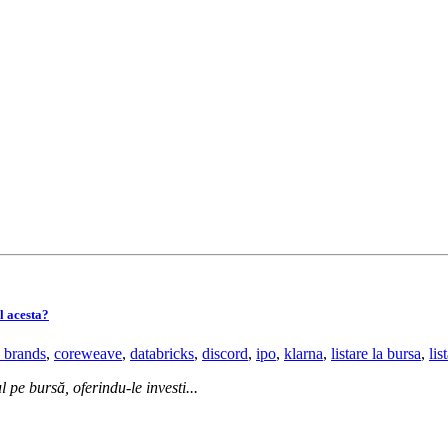
l acesta?
 brands
,
coreweave
,
databricks
,
discord
,
ipo
,
klarna
,
listare la bursa
,
lis
pe bursă, oferindu-le investi...