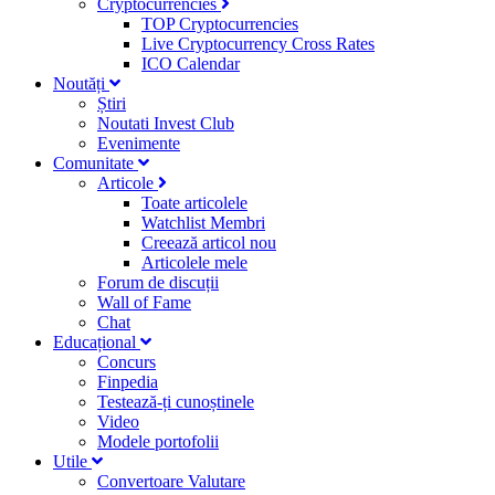
Cryptocurrencies
TOP Cryptocurrencies
Live Cryptocurrency Cross Rates
ICO Calendar
Noutăți
Știri
Noutati Invest Club
Evenimente
Comunitate
Articole
Toate articolele
Watchlist Membri
Creează articol nou
Articolele mele
Forum de discuții
Wall of Fame
Chat
Educațional
Concurs
Finpedia
Testează-ți cunoștinele
Video
Modele portofolii
Utile
Convertoare Valutare