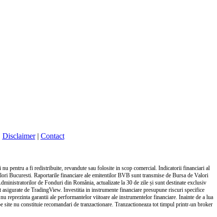
|
Disclaimer
|
Contact
nu pentru a fi redistribuite, revandute sau folosite in scop comercial. Indicatorii financiari al
alori Bucuresti. Raportarile financiare ale emitentilor BVB sunt transmise de Bursa de Valori
Administratorilor de Fonduri din România, actualizate la 30 de zile și sunt destinate exclusiv
unt asigurate de TradingView. Investitia in instrumente financiare presupune riscuri specifice
 nu reprezinta garantii ale performantelor viitoare ale instrumentelor financiare. Inainte de a lua
ile pe site nu constituie recomandari de tranzactionare. Tranzactioneaza tot timpul printr-un broker