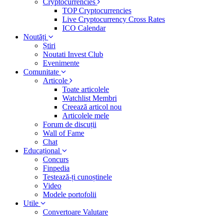
Cryptocurrencies
TOP Cryptocurrencies
Live Cryptocurrency Cross Rates
ICO Calendar
Noutăți
Știri
Noutati Invest Club
Evenimente
Comunitate
Articole
Toate articolele
Watchlist Membri
Creează articol nou
Articolele mele
Forum de discuții
Wall of Fame
Chat
Educațional
Concurs
Finpedia
Testează-ți cunoștinele
Video
Modele portofolii
Utile
Convertoare Valutare