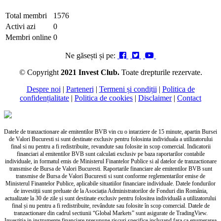
Total membri
1576
Activi azi
0
Membri online
0
Ne găsești și pe:
© Copyright
2021 Invest Club.
Toate drepturile rezervate.
Despre noi
|
Parteneri
|
Termeni și condiții
|
Politica de
confidențialitate
|
Politica de cookies
|
Disclaimer
|
Contact
Datele de tranzactionare ale emitentilor BVB vin cu o intarziere de 15 minute, apartin Bursei
de Valori Bucuresti si sunt destinate exclusiv pentru folosinta individuala a utilizatorului
final si nu pentru a fi redistribuite, revandute sau folosite in scop comercial. Indicatorii
financiari al emitentilor BVB sunt calculati exclusiv pe baza raportarilor contabile
individuale, in formatul emis de Ministerul Finantelor Publice si al datelor de tranzactionare
transmise de Bursa de Valori Bucuresti. Raportarile financiare ale emitentilor BVB sunt
transmise de Bursa de Valori Bucuresti si sunt conforme reglementarilor emise de
Ministerul Finantelor Publice, aplicabile situatiilor financiare individuale. Datele fondurilor
de investiții sunt preluate de la Asociația Administratorilor de Fonduri din România,
actualizate la 30 de zile și sunt destinate exclusiv pentru folositea individuală a utilizatorului
final și nu pentru a fi redistribuite, revândute sau folosite în scop comercial. Datele de
tranzactionare din cadrul sectiunii “Global Markets” sunt asigurate de TradingView.
Investitia in instrumente financiare presupune riscuri specifice incluzand fara ca enumerarea