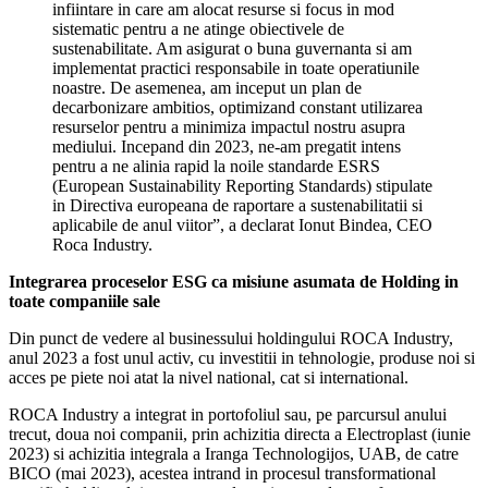
infiintare in care am alocat resurse si focus in mod
sistematic pentru a ne atinge obiectivele de
sustenabilitate. Am asigurat o buna guvernanta si am
implementat practici responsabile in toate operatiunile
noastre. De asemenea, am inceput un plan de
decarbonizare ambitios, optimizand constant utilizarea
resurselor pentru a minimiza impactul nostru asupra
mediului. Incepand din 2023, ne-am pregatit intens
pentru a ne alinia rapid la noile standarde ESRS
(European Sustainability Reporting Standards) stipulate
in Directiva europeana de raportare a sustenabilitatii si
aplicabile de anul viitor”, a declarat Ionut Bindea, CEO
Roca Industry.
Integrarea proceselor ESG ca misiune asumata de Holding in
toate companiile sale
Din punct de vedere al businessului holdingului ROCA Industry,
anul 2023 a fost unul activ, cu investitii in tehnologie, produse noi si
acces pe piete noi atat la nivel national, cat si international.
ROCA Industry a integrat in portofoliul sau, pe parcursul anului
trecut, doua noi companii, prin achizitia directa a Electroplast (iunie
2023) si achizitia integrala a Iranga Technologijos, UAB, de catre
BICO (mai 2023), acestea intrand in procesul transformational