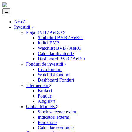
Acasă
Investiții
Piața BVB / AeRO
Simboluri BVB / AeRO
Indici BVB
Watchlist BVB / AeRO
Calendar dividende
Dashboard BVB / AeRO
Fonduri de investitii
Lista fonduri
Watchlist fonduri
Dashboard Fonduri
Intermediari
Brokeri
Fonduri
Asigurări
Global Markets
Stock screener extern
Indicatori externi
Forex rate
Calendar economic