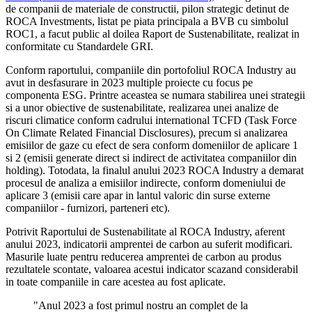
de companii de materiale de constructii, pilon strategic detinut de
ROCA Investments, listat pe piata principala a BVB cu simbolul
ROC1, a facut public al doilea Raport de Sustenabilitate, realizat in
conformitate cu Standardele GRI.
Conform raportului, companiile din portofoliul ROCA Industry au
avut in desfasurare in 2023 multiple proiecte cu focus pe
componenta ESG. Printre aceastea se numara stabilirea unei strategii
si a unor obiective de sustenabilitate, realizarea unei analize de
riscuri climatice conform cadrului international TCFD (Task Force
On Climate Related Financial Disclosures), precum si analizarea
emisiilor de gaze cu efect de sera conform domeniilor de aplicare 1
si 2 (emisii generate direct si indirect de activitatea companiilor din
holding). Totodata, la finalul anului 2023 ROCA Industry a demarat
procesul de analiza a emisiilor indirecte, conform domeniului de
aplicare 3 (emisii care apar in lantul valoric din surse externe
companiilor - furnizori, parteneri etc).
Potrivit Raportului de Sustenabilitate al ROCA Industry, aferent
anului 2023, indicatorii amprentei de carbon au suferit modificari.
Masurile luate pentru reducerea amprentei de carbon au produs
rezultatele scontate, valoarea acestui indicator scazand considerabil
in toate companiile in care acestea au fost aplicate.
"Anul 2023 a fost primul nostru an complet de la