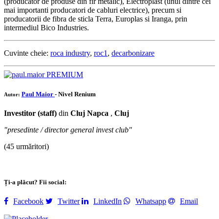
(producator de produse din fir metalic), Electroplast (unul dintre cei
mai importanti producatori de cabluri electrice), precum si
producatorii de fibra de sticla Terra, Europlas si Iranga, prin
intermediul Bico Industries.
Cuvinte cheie:
roca industry
,
roc1
,
decarbonizare
PREMIUM
Paul Maior
- Nivel Renium
Autor:
Investitor (staff)
din
Cluj Napca
,
Cluj
"presedinte / director general invest club"
(45 urmăritori)
Ți-a plăcut? Fii social:
Facebook
Twitter
LinkedIn
Whatsapp
Email