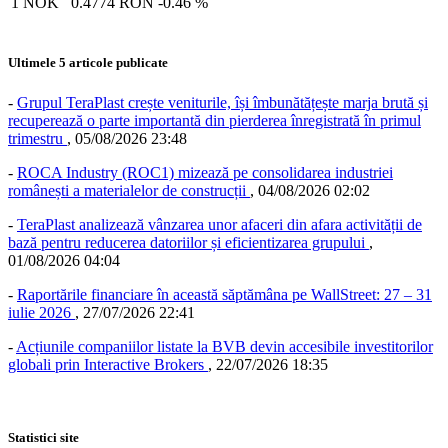
1 NOK
0.4774 RON
-0.46 %
Ultimele 5 articole publicate
-
Grupul TeraPlast crește veniturile, își îmbunătățește marja brută și
recuperează o parte importantă din pierderea înregistrată în primul
trimestru
,
05/08/2026 23:48
-
ROCA Industry (ROC1) mizează pe consolidarea industriei
românești a materialelor de construcții
,
04/08/2026 02:02
-
TeraPlast analizează vânzarea unor afaceri din afara activității de
bază pentru reducerea datoriilor și eficientizarea grupului
,
01/08/2026 04:04
-
Raportările financiare în această săptămâna pe WallStreet: 27 – 31
iulie 2026
,
27/07/2026 22:41
-
Acțiunile companiilor listate la BVB devin accesibile investitorilor
globali prin Interactive Brokers
,
22/07/2026 18:35
Statistici site