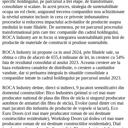
specific holdingului, pe parcursul a trei etape, de transformare,
consolidare si scalare. In acest proces, strategia de sustenabilitate
ocupa un rol cheie, asigurand trecerea companiilor nou achizitionate
la nivelul urmator inclusiv in ceea ce priveste imbunatatirea
proceselor si reducerea impactului activitatilor de productie asupra
mediului in toate filialele. De asemenea, pe tot parcursul procesului
transformational prin care trec companiile din cadrul holdingului,
ROCA Industry are in focus si integrarea sustenabilitatii prin linii de
productie de materiale de constructii si produse sustenabile.
ROCA Industry isi propune ca in anul 2024, prin filialele sale, sa
obtina o cifra de afaceri de 655,4 milioane de lei, in crestere cu 54%
fata de rezultatul consolidat al anului 2023. Aceasta crestere are la
baza extinderea canalelor de distributie, o crestere a cantitatilor
vandute, dar si preluarea integrala in situatiile consolidate a
companiilor intrate in cadrul holdingului pe parcursul anului 2023.
ROCA Industry detine, direct si indirect, 9 jucatori semnificativi din
domeniul constructiilor: Bico Industries (primul si cel mai mare
producator national de plasa din fibra de sticla si singurul producator
autohton de armaturi din fibra de sticla), Evolor (unul dintre cei mai
mari jucatori din industria de productie de vopsele si lacuri), Eco
Euro Doors (cel mai mare producator roman de usi destinate
constructiilor rezidentiale), Workshop Doors (al doilea cel mai mare
producator roman de usi destinate constructiilor rezidentiale), Dial