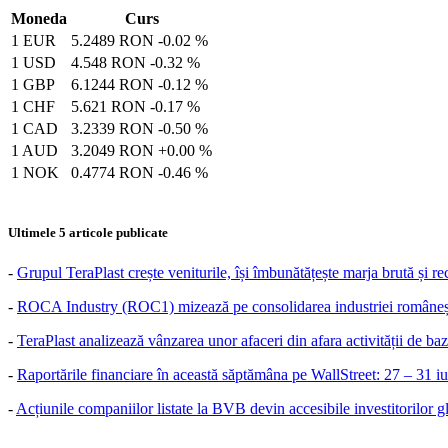
Moneda
Curs
1 EUR
5.2489 RON
-0.02 %
1 USD
4.548 RON
-0.32 %
1 GBP
6.1244 RON
-0.12 %
1 CHF
5.621 RON
-0.17 %
1 CAD
3.2339 RON
-0.50 %
1 AUD
3.2049 RON
+0.00 %
1 NOK
0.4774 RON
-0.46 %
Ultimele 5 articole publicate
-
Grupul TeraPlast crește veniturile, își îmbunătățește marja brută și r
-
ROCA Industry (ROC1) mizează pe consolidarea industriei românești
-
TeraPlast analizează vânzarea unor afaceri din afara activității de baz
-
Raportările financiare în această săptămâna pe WallStreet: 27 – 31 i
-
Acțiunile companiilor listate la BVB devin accesibile investitorilor g