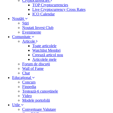
Cryptocurrencies
TOP Cryptocurrencies
Live Cryptocurrency Cross Rates
ICO Calendar
Noutăți
Știri
Noutati Invest Club
Evenimente
Comunitate
Articole
Toate articolele
Watchlist Membri
Creează articol nou
Articolele mele
Forum de discuții
Wall of Fame
Chat
Educațional
Concurs
Finpedia
Testează-ți cunoștinele
Video
Modele portofolii
Utile
Convertoare Valutare