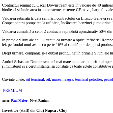
Contractul semnat cu Oscar Downstream este în valoare de 40 milioane 
biodiesel și încărcarea în autocisterne, cisterne CF, nave, barje fluviale
Valoarea estimată la data semnării contractului cu Litasco Geneva se rid
Conpet pentru pomparea la rafinărie, încărcarea benzinei și motorinei la
Valoarea cumulată a celor 2 contracte reprezintă aproximativ 50% din c
În primele 9 luni ale anului trecut, ca urmare a opririi rafinăriei Rom
lei, pe fondul unui avans cu peste 16% al cantităților de țiței și produs
Drept urmare, compania și-a dublat profitul net în primele 9 luni ale lu
Andrei Sebastian Dumitrescu, cel mai mare acționar minoritar al operat
și ministerul și a cerut instanței să constate că toate actele constitu
Cuvinte cheie:
oil terminal
,
oil
,
marea neagra
,
terminal petrolier
,
petrol
PREMIUM
Paul Maior
- Nivel Renium
Autor:
Investitor (staff)
din
Cluj Napca
,
Cluj