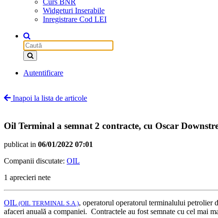
Curs BNR
Widgeturi Inserabile
Inregistrare Cod LEI
Autentificare
Inapoi la lista de articole
Oil Terminal a semnat 2 contracte, cu Oscar Downstr
publicat in
06/01/2022 07:01
Companii discutate:
OIL
1 aprecieri nete
OIL
, operatorul operatorul terminalului petrolier
(OIL TERMINAL S.A.)
afaceri anuală a companiei. Contractele au fost semnate cu cel mai m