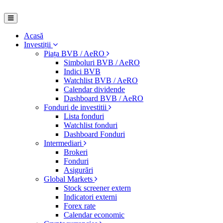
Acasă
Investiții
Piața BVB / AeRO
Simboluri BVB / AeRO
Indici BVB
Watchlist BVB / AeRO
Calendar dividende
Dashboard BVB / AeRO
Fonduri de investitii
Lista fonduri
Watchlist fonduri
Dashboard Fonduri
Intermediari
Brokeri
Fonduri
Asigurări
Global Markets
Stock screener extern
Indicatori externi
Forex rate
Calendar economic