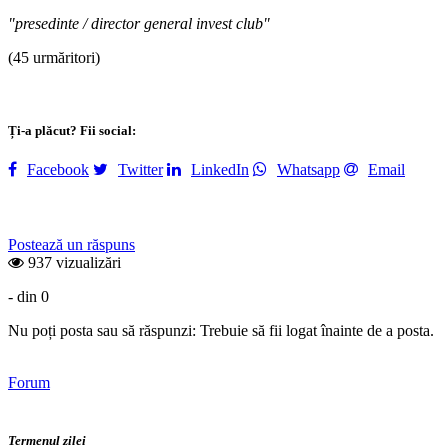
"presedinte / director general invest club"
(45 urmăritori)
Ți-a plăcut? Fii social:
Facebook
Twitter
LinkedIn
Whatsapp
Email
Postează un răspuns
937 vizualizări
- din 0
Nu poți posta sau să răspunzi: Trebuie să fii logat înainte de a posta.
Forum
Termenul zilei