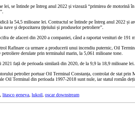
lei, se întinde pe întreg anul 2022 și vizează “primirea de motorină în
”.
ică la 54,5 milioane lei. Contractul se întinde pe întreg anul 2022 și ar
 nave și depozitarea țițeiului și produselor petroliere”.
ifra de afaceri din 2020 a companiei, când a raportat venituri de 191 mi
petrol Rafinare ca urmare a producerii unui incendiu puternic, Oil Termin
e petroliere derulate prin terminalul marin, la 5,061 milioane tone.
i 2021 față de perioada similară din 2020, de la 9,9 la 18,9 milioane lei.
orului petrolier portuar Oil Terminal Constanța, controlat de stat prin 
tive ale Oil Terminal din perioada 1997-2018 sunt nule, iar statul român 
,
litasco geneva
,
lukoil
,
oscar downstream