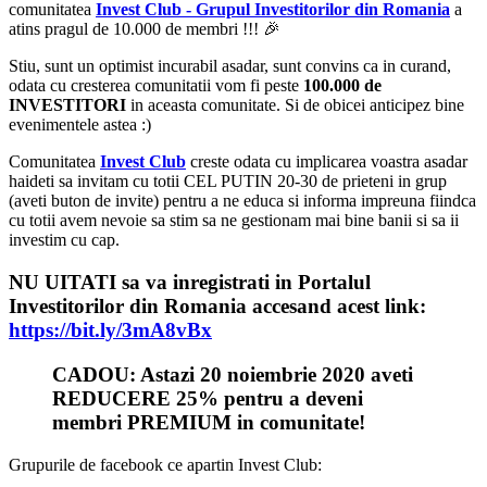
comunitatea
Invest Club - Grupul Investitorilor din Romania
a
atins pragul de 10.000 de membri !!! 🎉
Stiu, sunt un optimist incurabil asadar, sunt convins ca in curand,
odata cu cresterea comunitatii vom fi peste
100.000 de
INVESTITORI
in aceasta comunitate. Si de obicei anticipez bine
evenimentele astea :)
Comunitatea
Invest Club
creste odata cu implicarea voastra asadar
haideti sa invitam cu totii CEL PUTIN 20-30 de prieteni in grup
(aveti buton de invite) pentru a ne educa si informa impreuna fiindca
cu totii avem nevoie sa stim sa ne gestionam mai bine banii si sa ii
investim cu cap.
NU UITATI
sa va inregistrati in
Portalul
Investitorilor din Romania
accesand acest link:
https://bit.ly/3mA8vBx
CADOU: Astazi 20 noiembrie 2020 aveti
REDUCERE 25% pentru a deveni
membri PREMIUM in comunitate!
Grupurile de facebook ce apartin Invest Club: