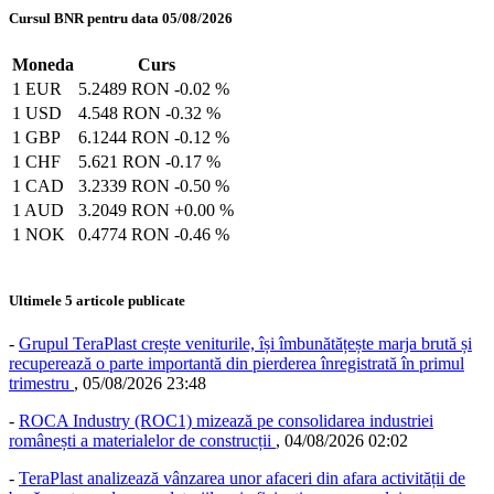
Cursul BNR pentru data 05/08/2026
Moneda
Curs
1 EUR
5.2489 RON
-0.02 %
1 USD
4.548 RON
-0.32 %
1 GBP
6.1244 RON
-0.12 %
1 CHF
5.621 RON
-0.17 %
1 CAD
3.2339 RON
-0.50 %
1 AUD
3.2049 RON
+0.00 %
1 NOK
0.4774 RON
-0.46 %
Ultimele 5 articole publicate
-
Grupul TeraPlast crește veniturile, își îmbunătățește marja brută și
recuperează o parte importantă din pierderea înregistrată în primul
trimestru
,
05/08/2026 23:48
-
ROCA Industry (ROC1) mizează pe consolidarea industriei
românești a materialelor de construcții
,
04/08/2026 02:02
-
TeraPlast analizează vânzarea unor afaceri din afara activității de