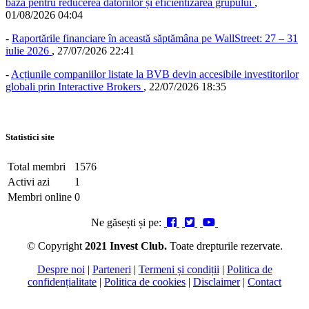
bază pentru reducerea datoriilor și eficientizarea grupului
,
01/08/2026 04:04
-
Raportările financiare în această săptămâna pe WallStreet: 27 – 31
iulie 2026
,
27/07/2026 22:41
-
Acțiunile companiilor listate la BVB devin accesibile investitorilor
globali prin Interactive Brokers
,
22/07/2026 18:35
Statistici site
Total membri
1576
Activi azi
1
Membri online
0
Ne găsești și pe:
© Copyright
2021 Invest Club.
Toate drepturile rezervate.
Despre noi
|
Parteneri
|
Termeni și condiții
|
Politica de
confidențialitate
|
Politica de cookies
|
Disclaimer
|
Contact