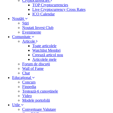
Cryptocurrencies
TOP Cryptocurrencies
Live Cryptocurrency Cross Rates
ICO Calendar
Noutăți
Știri
Noutati Invest Club
Evenimente
Comunitate
Articole
Toate articolele
Watchlist Membri
Creează articol nou
Articolele mele
Forum de discuții
Wall of Fame
Chat
Educațional
Concurs
Finpedia
Testează-ți cunoștinele
Video
Modele portofolii
Utile
Convertoare Valutare