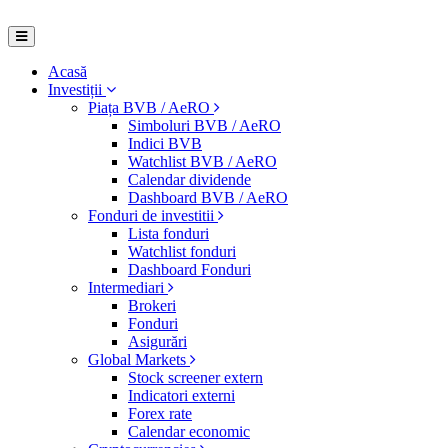
Acasă
Investiții
Piața BVB / AeRO
Simboluri BVB / AeRO
Indici BVB
Watchlist BVB / AeRO
Calendar dividende
Dashboard BVB / AeRO
Fonduri de investitii
Lista fonduri
Watchlist fonduri
Dashboard Fonduri
Intermediari
Brokeri
Fonduri
Asigurări
Global Markets
Stock screener extern
Indicatori externi
Forex rate
Calendar economic