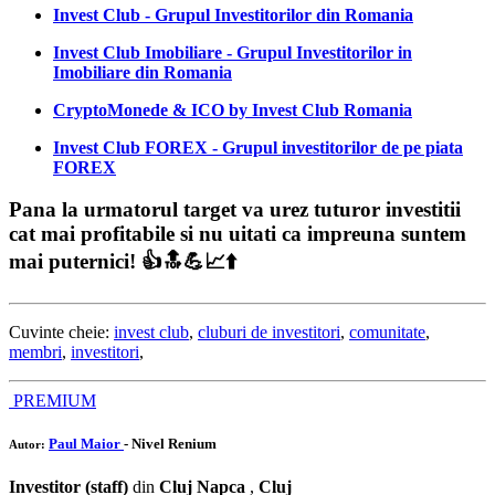
Invest Club - Grupul Investitorilor din Romania
Invest Club Imobiliare - Grupul Investitorilor in
Imobiliare din Romania
CryptoMonede & ICO by Invest Club Romania
Invest Club FOREX - Grupul investitorilor de pe piata
FOREX
Pana la urmatorul target va urez tuturor investitii
cat mai profitabile si nu uitati ca impreuna suntem
mai puternici! 👍🔝💪📈⬆️
Cuvinte cheie:
invest club
,
cluburi de investitori
,
comunitate
,
membri
,
investitori
,
PREMIUM
Paul Maior
- Nivel Renium
Autor:
Investitor (staff)
din
Cluj Napca
,
Cluj