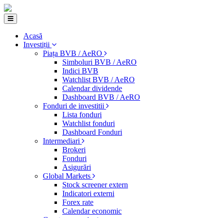
Acasă
Investiții
Piața BVB / AeRO
Simboluri BVB / AeRO
Indici BVB
Watchlist BVB / AeRO
Calendar dividende
Dashboard BVB / AeRO
Fonduri de investitii
Lista fonduri
Watchlist fonduri
Dashboard Fonduri
Intermediari
Brokeri
Fonduri
Asigurări
Global Markets
Stock screener extern
Indicatori externi
Forex rate
Calendar economic