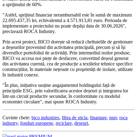
a sprijinului de 60%.
″Astfel, sprijinul financiar nerambursabil este în sumă de maximum
22.695.437,35 lei, echivalentul a 4.571.913,81 euro. Perioada de
implementare a proiectului nu poate depăși data de 30.06.2026″,
precizează ROCA Industry.
Prin acest proiect, BICO dorește să reducă cheltuielile de gestionare
a deșeurilor provenind din activitatea principală, precum și să își
diversifice portofoliul de activități. Prin intermediul noilor produse,
BICO va accesa noi piețe de desfacere, convertind deșeul generat
din activitatea curentă, cea de producție a textilelor tehnice specifice
construcțiilor, în materiale nețesute cu proprietăți de izolare, utilizate
în industrii conexe.
″În plus, inițiativa susține angajamentul holdingului față de
principiile ESG, prin valorificarea acestor deșeuri și integrarea lor
într-un circuit productiv secundar, în conformitate cu modelul
economiei circulare″, mai spune ROCA Industry.
Cuvinte cheie:
bico industries
,
fibra de sticla
,
finantare
,
pnrr
,
roca
industry
,
fonduri europene
,
reciclare
,
deseuri
,
PREMIUM