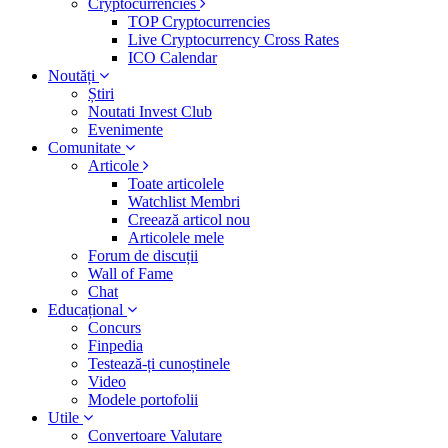
Cryptocurrencies
TOP Cryptocurrencies
Live Cryptocurrency Cross Rates
ICO Calendar
Noutăți
Știri
Noutati Invest Club
Evenimente
Comunitate
Articole
Toate articolele
Watchlist Membri
Creează articol nou
Articolele mele
Forum de discuții
Wall of Fame
Chat
Educațional
Concurs
Finpedia
Testează-ți cunoștinele
Video
Modele portofolii
Utile
Convertoare Valutare