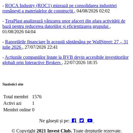
-
ROCA Industry (ROC1) mizează pe consolidarea industriei
românești a materialelor de construcții
,
04/08/2026 02:02
-
TeraPlast analizează vânzarea unor afaceri din afara activității de
bază pentru reducerea datoriilor și eficientizarea grupului
,
01/08/2026 04:04
-
Raportările financiare în această săptămâna pe WallStreet: 27 – 31
iulie 2026
,
27/07/2026 22:41
-
Acțiunile companiilor listate la BVB devin accesibile investitorilor
globali prin Interactive Brokers
,
22/07/2026 18:35
Statistici site
Total membri
1576
Activi azi
1
Membri online
0
Ne găsești și pe:
© Copyright
2021 Invest Club.
Toate drepturile rezervate.