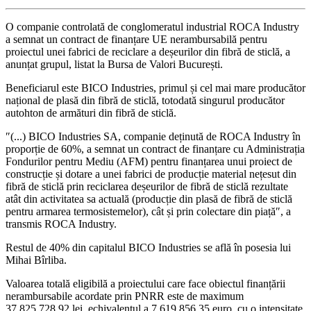
O companie controlată de conglomeratul industrial ROCA Industry
a semnat un contract de finanțare UE nerambursabilă pentru
proiectul unei fabrici de reciclare a deșeurilor din fibră de sticlă, a
anunțat grupul, listat la Bursa de Valori București.
Beneficiarul este BICO Industries, primul și cel mai mare producător
național de plasă din fibră de sticlă, totodată singurul producător
autohton de armături din fibră de sticlă.
″(...) BICO Industries SA, companie deținută de ROCA Industry în
proporție de 60%, a semnat un contract de finanțare cu Administrația
Fondurilor pentru Mediu (AFM) pentru finanțarea unui proiect de
construcție și dotare a unei fabrici de producție material nețesut din
fibră de sticlă prin reciclarea deșeurilor de fibră de sticlă rezultate
atât din activitatea sa actuală (producție din plasă de fibră de sticlă
pentru armarea termosistemelor), cât și prin colectare din piață″, a
transmis ROCA Industry.
Restul de 40% din capitalul BICO Industries se află în posesia lui
Mihai Bîrliba.
Valoarea totală eligibilă a proiectului care face obiectul finanțării
nerambursabile acordate prin PNRR este de maximum
37.825.728,92 lei, echivalentul a 7.619.856,35 euro, cu o intensitate