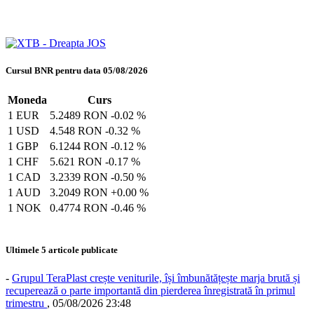
Cursul BNR pentru data 05/08/2026
Moneda
Curs
1 EUR
5.2489 RON
-0.02 %
1 USD
4.548 RON
-0.32 %
1 GBP
6.1244 RON
-0.12 %
1 CHF
5.621 RON
-0.17 %
1 CAD
3.2339 RON
-0.50 %
1 AUD
3.2049 RON
+0.00 %
1 NOK
0.4774 RON
-0.46 %
Ultimele 5 articole publicate
-
Grupul TeraPlast crește veniturile, își îmbunătățește marja brută și
recuperează o parte importantă din pierderea înregistrată în primul
trimestru
,
05/08/2026 23:48