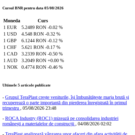
Cursul BNR pentru data 05/08/2026
Moneda
Curs
1 EUR
5.2489 RON
-0.02 %
1 USD
4.548 RON
-0.32 %
1 GBP
6.1244 RON
-0.12 %
1 CHF
5.621 RON
-0.17 %
1 CAD
3.2339 RON
-0.50 %
1 AUD
3.2049 RON
+0.00 %
1 NOK
0.4774 RON
-0.46 %
Ultimele 5 articole publicate
-
Grupul TeraPlast crește veniturile, își îmbunătățește marja brută și
recuperează o parte importantă din pierderea înregistrată în primul
trimestru
,
05/08/2026 23:48
-
ROCA Industry (ROC1) mizează pe consolidarea industriei
românești a materialelor de construcții
,
04/08/2026 02:02
-
TeraPlast analizează vânzarea unor afaceri din afara activității de