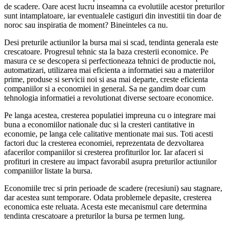
de scadere. Oare acest lucru inseamna ca evolutiile acestor preturilor
sunt intamplatoare, iar eventualele castiguri din investitii tin doar de
noroc sau inspiratia de moment? Bineinteles ca nu.
Desi preturile actiunilor la bursa mai si scad, tendinta generala este
crescatoare. Progresul tehnic sta la baza cresterii economice. Pe
masura ce se descopera si perfectioneaza tehnici de productie noi,
automatizari, utilizarea mai eficienta a informatiei sau a materiilor
prime, produse si servicii noi si asa mai departe, creste eficienta
companiilor si a economiei in general. Sa ne gandim doar cum
tehnologia informatiei a revolutionat diverse sectoare economice.
Pe langa acestea, cresterea populatiei impreuna cu o integrare mai
buna a economiilor nationale duc si la cresteri cantitative in
economie, pe langa cele calitative mentionate mai sus. Toti acesti
factori duc la cresterea economiei, reprezentata de dezvoltarea
afacerilor companiilor si cresterea profiturilor lor. Iar afaceri si
profituri in crestere au impact favorabil asupra preturilor actiunilor
companiilor listate la bursa.
Economiile trec si prin perioade de scadere (recesiuni) sau stagnare,
dar acestea sunt temporare. Odata problemele depasite, cresterea
economica este reluata. Acesta este mecanismul care determina
tendinta crescatoare a preturilor la bursa pe termen lung.