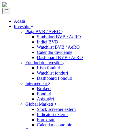
Acasă
Investiții
Piața BVB / AeRO
Simboluri BVB / AeRO
Indici BVB
Watchlist BVB / AeRO
Calendar dividende
Dashboard BVB / AeRO
Fonduri de investitii
Lista fonduri
Watchlist fonduri
Dashboard Fonduri
Intermediari
Brokeri
Fonduri
Asigurări
Global Markets
Stock screener extern
Indicatori externi
Forex rate
Calendar economic