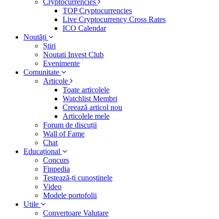
Cryptocurrencies
TOP Cryptocurrencies
Live Cryptocurrency Cross Rates
ICO Calendar
Noutăți
Știri
Noutati Invest Club
Evenimente
Comunitate
Articole
Toate articolele
Watchlist Membri
Creează articol nou
Articolele mele
Forum de discuții
Wall of Fame
Chat
Educațional
Concurs
Finpedia
Testează-ți cunoștinele
Video
Modele portofolii
Utile
Convertoare Valutare