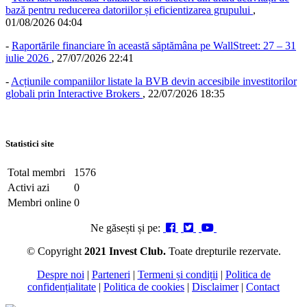
bază pentru reducerea datoriilor și eficientizarea grupului
,
01/08/2026 04:04
-
Raportările financiare în această săptămâna pe WallStreet: 27 – 31
iulie 2026
,
27/07/2026 22:41
-
Acțiunile companiilor listate la BVB devin accesibile investitorilor
globali prin Interactive Brokers
,
22/07/2026 18:35
Statistici site
Total membri
1576
Activi azi
0
Membri online
0
Ne găsești și pe:
© Copyright
2021 Invest Club.
Toate drepturile rezervate.
Despre noi
|
Parteneri
|
Termeni și condiții
|
Politica de
confidențialitate
|
Politica de cookies
|
Disclaimer
|
Contact