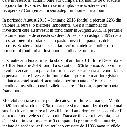
care investesc in actiuni: oare voi cumpara fix inainte de o scadere
majora? Iar daca acest lucru se intampla, oare scaderea va fi
recuperata? Cumpar acum sau astept un moment mai bun?
In perioada August 2015 – Ianuarie 2016 fondul a pierdut 22% din
valoare la bursa, o pierdere importanta. Ce s-a intamplat cu
investitorii care au investit in fond chiar in August 2015, la preturile
maxime, inainte de aceasta scadere? Acestia au castigat 249% daca
nu si-au pierdut rabdarea si au pastrat investitia pana in zilele
noastre. Scaderea fost depasita iar performantele actiunilor din
portofoliul fondului au fost bune in anii care au urmat.
O situatie similara a urmat la sfarsitul anului 2018. Intre Decembrie
2018 si Ianuarie 2019 fondul a scazut cu 19% la bursa. Au avut de
pierdut cei care s-au panicat in urma aceste scaderi si au vandut. Insa
o persoana care investea in fond chiar la preturile mari inregistrate
inaintea acestei scaderi, acumula o performanta de 162% daca
mentinea investitia pana in zilele noastre. Din nou, o performanta
foarte buna.
Modelul acesta se mai repeta de cateva ori. Intre Ianuarie si Martie
2020 fondul scade cu 31%, o scadere si mai mare decat cele de mai
sus. Un investitor care a investit in fond anterior acestei scaderi ar fi
avut toate motivele sa fie suparat. Daca ar fi pastrat investitia, insa,
chiar si un investitor care ar fi cumparat la preturile din ianuarie,
inainte de scadere, ar fi acumulat o crestere de 110% pana in zilele