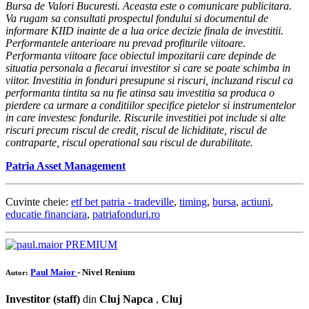
Bursa de Valori Bucuresti. Aceasta este o comunicare publicitara.
Va rugam sa consultati prospectul fondului si documentul de
informare KIID inainte de a lua orice decizie finala de investitii.
Performantele anterioare nu prevad profiturile viitoare.
Performanta viitoare face obiectul impozitarii care depinde de
situatia personala a fiecarui investitor si care se poate schimba in
viitor. Investitia in fonduri presupune si riscuri, incluzand riscul ca
performanta tintita sa nu fie atinsa sau investitia sa produca o
pierdere ca urmare a conditiilor specifice pietelor si instrumentelor
in care investesc fondurile. Riscurile investitiei pot include si alte
riscuri precum riscul de credit, riscul de lichiditate, riscul de
contraparte, riscul operational sau riscul de durabilitate.
Patria Asset Management
Cuvinte cheie:
etf bet patria - tradeville
,
timing
,
bursa
,
actiuni
,
educatie financiara
,
patriafonduri.ro
PREMIUM
Paul Maior
- Nivel Renium
Autor:
Investitor (staff)
din
Cluj Napca
,
Cluj