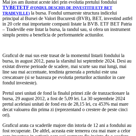
Mai jos am ilustrat aceste idei prin evolutia pretului fondului
TVBETETF
(FONDUL DESCHIS DE INVESTITII ETF BET
la bursa. Fondul urmareste structura indicelui
TRADEVILLE)
principal al Bursei de Valori Bucuresti (BVB), BET, investind astfel
in 20 cele mai importante companii listate la BVB. ETF BET Patria
– Tradeville este listat la bursa, la randul sau, si ofera un instrument
simplu pentru a beneficia de performantele actiunilor.
Graficul de mai sus este trasat de la momentul listarii fondului la
bursa, in august 2012, pana la sfarsitul lui septembrie 2024. Desi au
existat diverse perioade de scadere, mai scurte sau mai lungi, mai
line sau mai accentuate, tendinta generala a pretului este una
crescatoare (si se bazeaza pe evolutia preturilor actiunilor in care
fondul investeste).
Pretul unei unitati de fond la finalul primei zile de tranzactionare la
bursa, 29 august 2012, a fost de 5,09 lei. La 30 septembrie 2024
pretul aceleiasi unitati de fond era de 28,15 lei, cu 453% mai mare
decat valoarea din prima zi (reprezentand o crestere de peste cinci
ori).
Graficul arata ca scaderile majore din istoria de 12 ani a fondului au
fost recuperate. De altfel, aceasta este temerea cea mai mare a celor