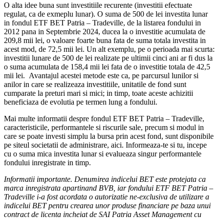
O alta idee buna sunt investitiile recurente (investitii efectuate
regulat, ca de exmeplu lunar). O suma de 500 de lei investita lunar
in fondul ETF BET Patria – Tradeville, de la listarea fondului in
2012 pana in Septembrie 2024, ducea la o investitie acumulata de
209,8 mii lei, o valoare foarte buna fata de suma totala investita in
acest mod, de 72,5 mii lei. Un alt exemplu, pe o perioada mai scurta:
investitii lunare de 500 de lei realizate pe ultimii cinci ani ar fi dus la
o suma acumulata de 158,4 mii lei fata de o investitie totala de 42,5
mii lei. Avantajul acestei metode este ca, pe parcursul lunilor si
anilor in care se realizeaza investitiile, unitatile de fond sunt
cumparate la preturi mari si mici; in timp, toate aceste achizitii
beneficiaza de evolutia pe termen lung a fondului.
Mai multe informatii despre fondul ETF BET Patria – Tradeville,
caracteristicile, performantele si riscurile sale, precum si modul in
care se poate investi simplu la bursa prin acest fond, sunt disponibile
pe siteul societatii de administrare, aici. Informeaza-te si tu, incepe
cu o suma mica investita lunar si evalueaza singur performantele
fondului inregistrate in timp.
Informatii importante. Denumirea indicelui BET este protejata ca
marca inregistrata apartinand BVB, iar fondului ETF BET Patria –
Tradeville i-a fost acordata o autorizatie ne-exclusiva de utilizare a
indicelui BET pentru crearea unor produse financiare pe baza unui
contract de licenta incheiat de SAI Patria Asset Management cu