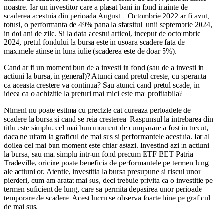
noastre. Iar un investitor care a plasat bani in fond inainte de
scaderea acestuia din perioada August – Octombrie 2022 ar fi avut,
totusi, o performanta de 49% pana la sfarsitul lunii septembrie 2024,
in doi ani de zile. Si la data acestui articol, inceput de octoimbrie
2024, pretul fondului la bursa este in usoara scadere fata de
maximele atinse in luna iulie (scaderea este de doar 5%).
Cand ar fi un moment bun de a investi in fond (sau de a investi in
actiuni la bursa, in general)? Atunci cand pretul creste, cu speranta
ca aceasta crestere va continua? Sau atunci cand pretul scade, in
ideea ca o achizitie la preturi mai mici este mai profitabila?
Nimeni nu poate estima cu precizie cat dureaza perioadele de
scadere la bursa si cand se reia cresterea. Raspunsul la intrebarea din
titlu este simplu: cel mai bun moment de cumparare a fost in trecut,
daca ne uitam la graficul de mai sus si performantele acestuia. Iar al
doilea cel mai bun moment este chiar astazi. Investind azi in actiuni
la bursa, sau mai simplu intr-un fond precum ETF BET Patria –
Tradeville, oricine poate beneficia de performantele pe termen lung
ale actiunilor. Atentie, investitia la bursa presupune si riscul unor
pierderi, cum am aratat mai sus, deci trebuie privita ca o investitie pe
termen suficient de lung, care sa permita depasirea unor perioade
temporare de scadere. Acest lucru se observa foarte bine pe graficul
de mai sus.