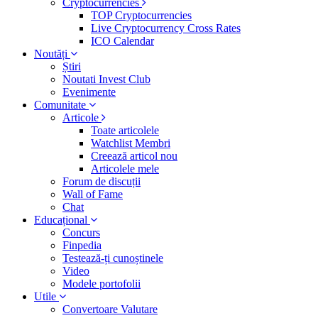
Cryptocurrencies
TOP Cryptocurrencies
Live Cryptocurrency Cross Rates
ICO Calendar
Noutăți
Știri
Noutati Invest Club
Evenimente
Comunitate
Articole
Toate articolele
Watchlist Membri
Creează articol nou
Articolele mele
Forum de discuții
Wall of Fame
Chat
Educațional
Concurs
Finpedia
Testează-ți cunoștinele
Video
Modele portofolii
Utile
Convertoare Valutare