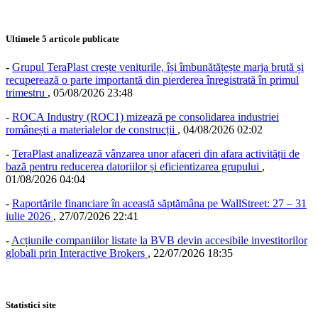
Ultimele 5 articole publicate
-
Grupul TeraPlast crește veniturile, își îmbunătățește marja brută și
recuperează o parte importantă din pierderea înregistrată în primul
trimestru
,
05/08/2026 23:48
-
ROCA Industry (ROC1) mizează pe consolidarea industriei
românești a materialelor de construcții
,
04/08/2026 02:02
-
TeraPlast analizează vânzarea unor afaceri din afara activității de
bază pentru reducerea datoriilor și eficientizarea grupului
,
01/08/2026 04:04
-
Raportările financiare în această săptămâna pe WallStreet: 27 – 31
iulie 2026
,
27/07/2026 22:41
-
Acțiunile companiilor listate la BVB devin accesibile investitorilor
globali prin Interactive Brokers
,
22/07/2026 18:35
Statistici site