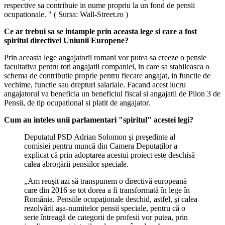
respective sa contribuie in nume propriu la un fond de pensii
ocupationale. " ( Sursa: Wall-Street.ro )
Ce ar trebui sa se intample prin aceasta lege si care a fost
spiritul directivei Uniunii Europene?
Prin aceasta lege angajatorii romani vor putea sa creeze o pensie
facultativa pentru toti angajatii companiei, in care sa stabileasca o
schema de contributie proprie pentru fiecare angajat, in functie de
vechime, functie sau drepturi salariale. Facand acest lucru
angajatorul va beneficia un beneficiul fiscal si angajatii de Pilon 3 de
Pensii, de tip ocupational si platit de angajator.
Cum au inteles unii parlamentari "spiritul" acestei legi?
Deputatul PSD Adrian Solomon şi preşedinte al
comisiei pentru muncă din Camera Deputaţilor a
explicat că prin adoptarea acestui proiect este deschisă
calea abrogării pensiilor speciale.
„Am reuşit azi să transpunem o directivă europeană
care din 2016 se tot dorea a fi transformată în lege în
România. Pensiile ocupaţionale deschid, astfel, şi calea
rezolvării aşa-numitelor pensii speciale, pentru că o
serie întreagă de categorii de profesii vor putea, prin