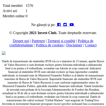
Total membri
1576
Activi azi
1
Membri online
0
Ne găsești și pe:
© Copyright
2021 Invest Club.
Toate drepturile rezervate.
Despre noi
|
Parteneri
|
Termeni și condiții
|
Politica de
confidențialitate
|
Politica de cookies
|
Disclaimer
|
Contact
Datele de tranzactionare ale emitentilor BVB vin cu o intarziere de 15 minute, apartin Bursei
de Valori Bucuresti si sunt destinate exclusiv pentru folosinta individuala a utilizatorului
final si nu pentru a fi redistribuite, revandute sau folosite in scop comercial. Indicatorii
financiari al emitentilor BVB sunt calculati exclusiv pe baza raportarilor contabile
individuale, in formatul emis de Ministerul Finantelor Publice si al datelor de tranzactionare
transmise de Bursa de Valori Bucuresti. Raportarile financiare ale emitentilor BVB sunt
transmise de Bursa de Valori Bucuresti si sunt conforme reglementarilor emise de
Ministerul Finantelor Publice, aplicabile situatiilor financiare individuale. Datele fondurilor
de investiții sunt preluate de la Asociația Administratorilor de Fonduri din România,
actualizate la 30 de zile și sunt destinate exclusiv pentru folositea individuală a utilizatorului
final și nu pentru a fi redistribuite, revândute sau folosite în scop comercial. Datele de
tranzactionare din cadrul sectiunii “Global Markets” sunt asigurate de TradingView.
Investitia in instrumente financiare presupune riscuri specifice incluzand fara ca enumerarea