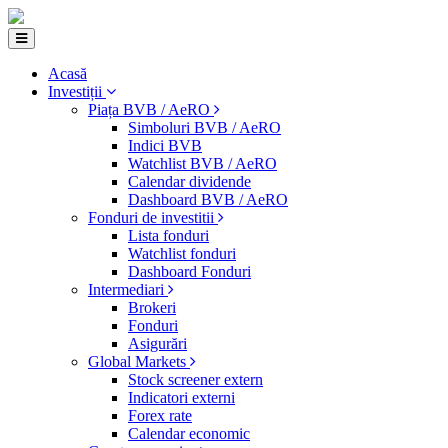
Acasă
Investiții
Piața BVB / AeRO
Simboluri BVB / AeRO
Indici BVB
Watchlist BVB / AeRO
Calendar dividende
Dashboard BVB / AeRO
Fonduri de investitii
Lista fonduri
Watchlist fonduri
Dashboard Fonduri
Intermediari
Brokeri
Fonduri
Asigurări
Global Markets
Stock screener extern
Indicatori externi
Forex rate
Calendar economic