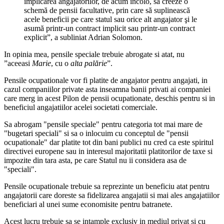
implicarea angajatorilor, de acum încolo, să creeze o
schemă de pensii facultative, prin care să suplinească
acele beneficii pe care statul sau orice alt angajator şi le
asumă printr-un contract implicit sau printr-un contract
explicit”, a subliniat Adrian Solomon.
In opinia mea, pensile speciale trebuie abrogate si atat, nu
”aceeasi
Marie
, cu o
alta palărie
”.
Pensile ocupationale vor fi platite de angajator pentru angajati, in
cazul companiilor private asta inseamna banii privati ai companiei
care merg in acest Pilon de pensii ocupationate, deschis pentru si in
beneficiul angajatiilor acelei societati comerciale.
Sa abrogam "pensile speciale" pentru categoria tot mai mare de
"bugetari speciali" si sa o inlocuim cu conceptul de "pensii
ocupationale" dar platite tot din bani publici nu cred ca este spiritul
directivei europene sau in interesul majoritatii platitorilor de taxe si
impozite din tara asta, pe care Statul nu ii considera asa de
"speciali".
Pensile ocupationale trebuie sa reprezinte un beneficiu atat pentru
angajatorii care doreste sa fidelizarea angajatii si mai ales angajatiilor
beneficiari al unei sume economisite pentru batranete.
Acest lucru trebuie sa se intample exclusiv in mediul privat si cu