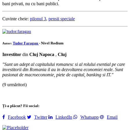
bani privati, nu cu bani publici.
Cuvinte cheie:
pilonul 3
,
pensii speciale
Tudor Faragau
- Nivel Rodium
Autor:
Investitor
din
Cluj Napoca
,
Cluj
"Sunt un adept al capitalului romanesc si al rolului esential pe care
investitorii din Romania il au in dezvoltarea economiei reale. Sunt
pasionat de macroeconomie, piete de capital, banking si IT."
(9 urmăritori)
Ți-a plăcut? Fii social:
Facebook
Twitter
LinkedIn
Whatsapp
Email