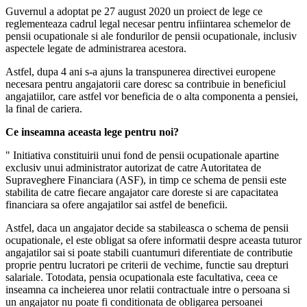
Guvernul a adoptat pe 27 august 2020 un proiect de lege ce
reglementeaza cadrul legal necesar pentru infiintarea schemelor de
pensii ocupationale si ale fondurilor de pensii ocupationale, inclusiv
aspectele legate de administrarea acestora.
Astfel, dupa 4 ani s-a ajuns la transpunerea directivei europene
necesara pentru angajatorii care doresc sa contribuie in beneficiul
angajatiilor, care astfel vor beneficia de o alta componenta a pensiei,
la final de cariera.
Ce inseamna aceasta lege pentru noi?
" Initiativa constituirii unui fond de pensii ocupationale apartine
exclusiv unui administrator autorizat de catre Autoritatea de
Supraveghere Financiara (ASF), in timp ce schema de pensii este
stabilita de catre fiecare angajator care doreste si are capacitatea
financiara sa ofere angajatilor sai astfel de beneficii.
Astfel, daca un angajator decide sa stabileasca o schema de pensii
ocupationale, el este obligat sa ofere informatii despre aceasta tuturor
angajatilor sai si poate stabili cuantumuri diferentiate de contributie
proprie pentru lucratori pe criterii de vechime, functie sau drepturi
salariale. Totodata, pensia ocupationala este facultativa, ceea ce
inseamna ca incheierea unor relatii contractuale intre o persoana si
un angajator nu poate fi conditionata de obligarea persoanei