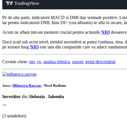
Pe de alta parte, indicatorii MACD si DMI dau semnale pozitive. Linia 
iar pentru indicatorul DMI, linia DI+ (cea albastra) se afla in urcare, i
Acum ne aflam intr-un moment crucial pentru actiunile
NIO
deoarece 
Daca scad sub acest nivel, trendul ascendent ar putea continua, insa, d
pe termen lung
NIO
este una din companiile care va aduce randamente b
Cuvinte cheie:
nio
,
ev
,
analiza tehnica
,
suport
,
trend descendent
Mihaescu Razvan
- Nivel Rodium
Autor:
Investitor
din
Slobozia
,
Ialomita
""
(3 urmăritori)