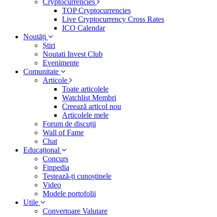
Cryptocurrencies
TOP Cryptocurrencies
Live Cryptocurrency Cross Rates
ICO Calendar
Noutăți
Știri
Noutati Invest Club
Evenimente
Comunitate
Articole
Toate articolele
Watchlist Membri
Creează articol nou
Articolele mele
Forum de discuții
Wall of Fame
Chat
Educațional
Concurs
Finpedia
Testează-ți cunoștinele
Video
Modele portofolii
Utile
Convertoare Valutare