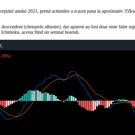
inceputul anului 2021, pretul actiunilor a scazut pana la apoximativ 35$/a
i descendent (chenarele albastre), dar aparent au fost doar niste false ru
ul Ichimoku, acesta fiind un semnal bearish.