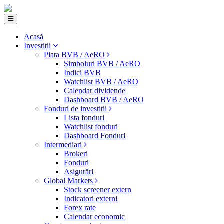
Acasă
Investiții
Piața BVB / AeRO
Simboluri BVB / AeRO
Indici BVB
Watchlist BVB / AeRO
Calendar dividende
Dashboard BVB / AeRO
Fonduri de investitii
Lista fonduri
Watchlist fonduri
Dashboard Fonduri
Intermediari
Brokeri
Fonduri
Asigurări
Global Markets
Stock screener extern
Indicatori externi
Forex rate
Calendar economic