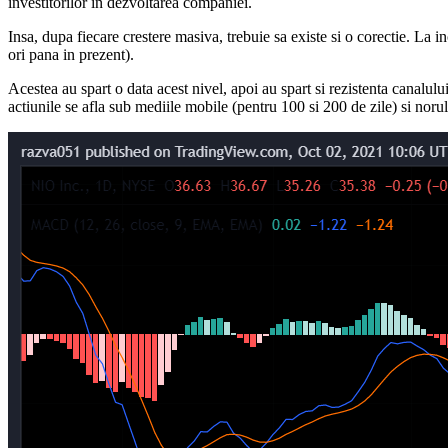
investitorilor in dezvoltarea companiei.
Insa, dupa fiecare crestere masiva, trebuie sa existe si o corectie. La 
ori pana in prezent).
Acestea au spart o data acest nivel, apoi au spart si rezistenta canalulu
actiunile se afla sub mediile mobile (pentru 100 si 200 de zile) si nor