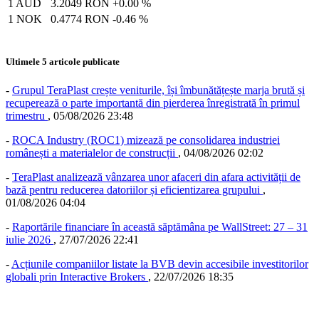
1 AUD
3.2049 RON
+0.00 %
1 NOK
0.4774 RON
-0.46 %
Ultimele 5 articole publicate
-
Grupul TeraPlast crește veniturile, își îmbunătățește marja brută și
recuperează o parte importantă din pierderea înregistrată în primul
trimestru
,
05/08/2026 23:48
-
ROCA Industry (ROC1) mizează pe consolidarea industriei
românești a materialelor de construcții
,
04/08/2026 02:02
-
TeraPlast analizează vânzarea unor afaceri din afara activității de
bază pentru reducerea datoriilor și eficientizarea grupului
,
01/08/2026 04:04
-
Raportările financiare în această săptămâna pe WallStreet: 27 – 31
iulie 2026
,
27/07/2026 22:41
-
Acțiunile companiilor listate la BVB devin accesibile investitorilor
globali prin Interactive Brokers
,
22/07/2026 18:35