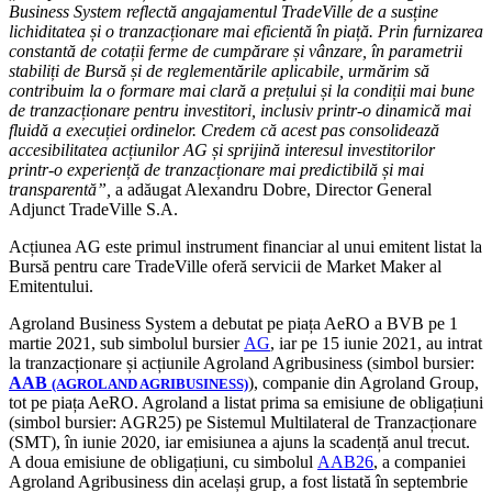
Business System reflectă angajamentul TradeVille de a susține
lichiditatea și o tranzacționare mai eficientă în piață. Prin furnizarea
constantă de cotații ferme de cumpărare și vânzare, în parametrii
stabiliți de Bursă și de reglementările aplicabile, urmărim să
contribuim la o formare mai clară a prețului și la condiții mai bune
de tranzacționare pentru investitori, inclusiv printr-o dinamică mai
fluidă a execuției ordinelor. Credem că acest pas consolidează
accesibilitatea acțiunilor AG și sprijină interesul investitorilor
printr-o experiență de tranzacționare mai predictibilă și mai
transparentă”,
a adăugat Alexandru Dobre, Director General
Adjunct TradeVille S.A.
Acțiunea AG este primul instrument financiar al unui emitent listat la
Bursă pentru care TradeVille oferă servicii de Market Maker al
Emitentului.
Agroland Business System a debutat pe piața AeRO a BVB pe 1
martie 2021, sub simbolul bursier
AG
, iar pe 15 iunie 2021, au intrat
la tranzacționare și acțiunile Agroland Agribusiness (simbol bursier:
AAB
), companie din Agroland Group,
(AGROLAND AGRIBUSINESS)
tot pe piața AeRO. Agroland a listat prima sa emisiune de obligațiuni
(simbol bursier: AGR25) pe Sistemul Multilateral de Tranzacționare
(SMT), în iunie 2020, iar emisiunea a ajuns la scadență anul trecut.
A doua emisiune de obligațiuni, cu simbolul
AAB26
, a companiei
Agroland Agribusiness din același grup, a fost listată în septembrie