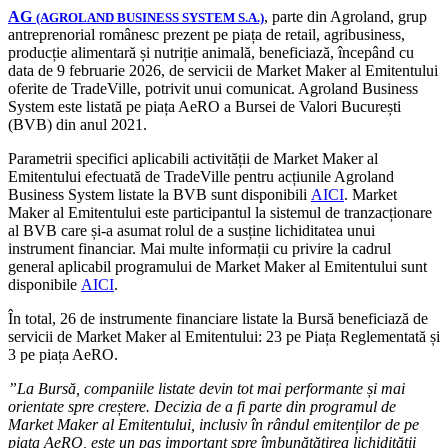
AG
, parte din Agroland, grup
(AGROLAND BUSINESS SYSTEM S.A.)
antreprenorial românesc prezent pe piața de retail, agribusiness,
producție alimentară și nutriție animală, beneficiază, începând cu
data de 9 februarie 2026, de servicii de Market Maker al Emitentului
oferite de TradeVille, potrivit unui comunicat. Agroland Business
System este listată pe piața AeRO a Bursei de Valori București
(BVB) din anul 2021.
Parametrii specifici aplicabili activității de Market Maker al
Emitentului efectuată de TradeVille pentru acțiunile Agroland
Business System listate la BVB sunt disponibili
AICI
. Market
Maker al Emitentului este participantul la sistemul de tranzacționare
al BVB care și-a asumat rolul de a susține lichiditatea unui
instrument financiar. Mai multe informații cu privire la cadrul
general aplicabil programului de Market Maker al Emitentului sunt
disponibile
AICI
.
În total, 26 de instrumente financiare listate la Bursă beneficiază de
servicii de Market Maker al Emitentului: 23 pe Piața Reglementată și
3 pe piața AeRO.
”La Bursă, companiile listate devin tot mai performante și mai
orientate spre creștere. Decizia de a fi parte din programul de
Market Maker al Emitentului, inclusiv în rândul emitenților de pe
piața AeRO, este un pas important spre îmbunătățirea lichidității