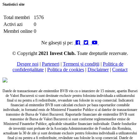
Statistici site
Total membri
1576
Activi azi
0
Membri online
0
Ne găsești și pe:
© Copyright
2021 Invest Club.
Toate drepturile rezervate.
Despre noi
|
Parteneri
|
Termeni și condiții
|
Politica de
confidențialitate
|
Politica de cookies
|
Disclaimer
|
Contact
Datele de tranzactionare ale emitentilor BVB vin cu o intarziere de 15 minute, apartin Bursei
de Valori Bucuresti si sunt destinate exclusiv pentru folosinta individuala a utilizatorului
final si nu pentru a fi redistribuite, revandute sau folosite in scop comercial. Indicatorii
financiari al emitentilor BVB sunt calculati exclusiv pe baza raportarilor contabile
individuale, in formatul emis de Ministerul Finantelor Publice si al datelor de tranzactionare
transmise de Bursa de Valori Bucuresti. Raportarile financiare ale emitentilor BVB sunt
transmise de Bursa de Valori Bucuresti si sunt conforme reglementarilor emise de
Ministerul Finantelor Publice, aplicabile situatiilor financiare individuale. Datele fondurilor
de investiții sunt preluate de la Asociația Administratorilor de Fonduri din România,
actualizate la 30 de zile și sunt destinate exclusiv pentru folositea individuală a utilizatorului
final și nu pentru a fi redistribuite, revândute sau folosite în scop comercial. Datele de