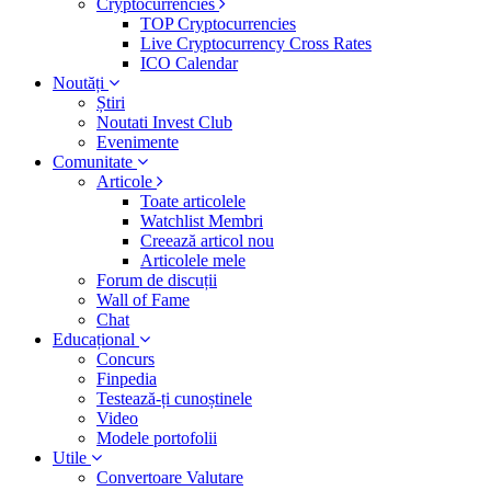
Cryptocurrencies
TOP Cryptocurrencies
Live Cryptocurrency Cross Rates
ICO Calendar
Noutăți
Știri
Noutati Invest Club
Evenimente
Comunitate
Articole
Toate articolele
Watchlist Membri
Creează articol nou
Articolele mele
Forum de discuții
Wall of Fame
Chat
Educațional
Concurs
Finpedia
Testează-ți cunoștinele
Video
Modele portofolii
Utile
Convertoare Valutare