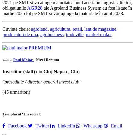
2021 pe SMT și va atinge maturitatea anul acesta în august. Ulterior,
obligațiunile
AGR28
ale Agroland Business System au fost listate în
martie 2025 tot pe SMT și vor ajunge la maturitate în anul 2028.
Cuvinte cheie:
agroland
,
agricultura
,
retail
,
lant de magazine
,
producatori de oua
,
agribusiness
,
tradeville
,
market maker
,
PREMIUM
Paul Maior
- Nivel Renium
Autor:
Investitor (staff)
din
Cluj Napca
,
Cluj
"presedinte / director general invest club"
(45 urmăritori)
Ți-a plăcut? Fii social:
Facebook
Twitter
LinkedIn
Whatsapp
Email