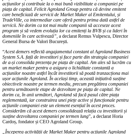
acțiunilor și contribuie la o mai bună vizibilitate a companiei pe
piața de capital. Felicit Agroland Group pentru că devine emitent
care beneficiază de servicii de Market Maker al Emitentului, și
TradeVille, ca intermediar care oferă pentru prima dată astfel de
servicii. Ne dorim ca tot mai multe companii să acceseze acest
program și să vedem
evoluția lor ca emitenți la BVB și ca lideri în
domeniile în care activează
”,
a declarat Remus Vulpescu, Director
General Bursa de Valori București.
“
Acest demers reflectă angajamentul constant al Agroland Business
System S.A. față de investitori și face parte din strategia companiei
de a-și consolida prezența pe piața de capital. Am ales să lucrăm cu
un market maker pentru a asigura o lichiditate constantă a
acțiunilor noastre astfel încât investitorii să poată tranzacționa mai
ușor acțiunile Agroland. În același timp, această inițiativă susține
obiectivele noastre pe termen mediu, precum pregătirea companiei
pentru următoarele etape de dezvoltare pe piața de capital. Ne
dorim ca, în anii următori, Agroland să facă pasul către piața
reglementată, iar construirea unei piețe active și funcționale pentru
acțiunile companiei este un element esențial în acest proces.
Considerăm că acest demers consolidează relația cu investitorii și
susține dezvoltarea companiei pe termen lung
”, a declarat Horia
Cardoș, fondator și CEO Agroland Group.
„Începerea activității de Market Maker pentru acțiunile Agroland