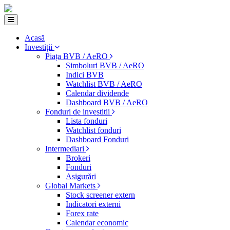
Acasă
Investiții
Piața BVB / AeRO
Simboluri BVB / AeRO
Indici BVB
Watchlist BVB / AeRO
Calendar dividende
Dashboard BVB / AeRO
Fonduri de investitii
Lista fonduri
Watchlist fonduri
Dashboard Fonduri
Intermediari
Brokeri
Fonduri
Asigurări
Global Markets
Stock screener extern
Indicatori externi
Forex rate
Calendar economic